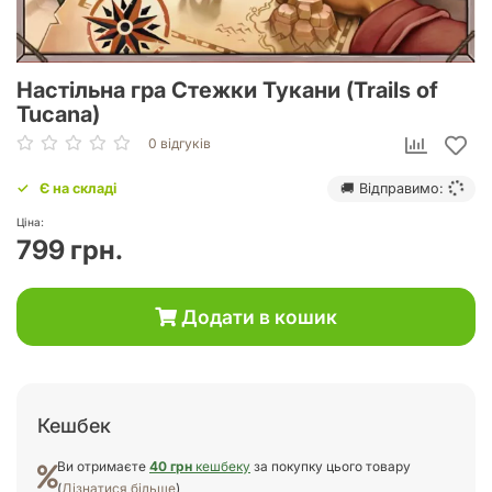
Настільна гра Стежки Тукани (Trails of
Tucana)
0 відгуків
Є на складі
🚚 Відправимо:
Ціна:
799 грн.
Додати в кошик
Кешбек
Ви отримаєте
40 грн
кешбеку
за покупку цього товару
(
Дізнатися більше
)