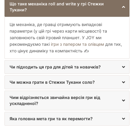
Що таке механіка roll and write у грі Стежки
Птіца. Ця мапа є значно більшою, гра на ній триває три
Тукани?
раунди, а відстані між ключовими точками вимагатимуть
від вас справжнього інженерного хисту. Тут стратегія стає
набагато глибшою, а кожен неправильний поворот може
Це механіка, де гравці отримують випадкові
коштувати вам перемоги в кінці партії.
параметри (у цій грі через карти місцевості) та
Просунутий режим для досвідчених
заповнюють свій ігровий планшет. У JOY ми
рекомендуємо такі
ігри з папером та олівцем
для тих,
картографів
хто цінує динаміку та компактність ✍️
Коли ви опануєте базові правила, «Стежки Тукани»
запропонують вам ускладнений варіант гри із
Чи підходить ця гра для дітей та новачків?
використанням спеціальних червоних бонусних карт. Ці
карти встановлюють додаткові спільні цілі для всіх
Чи можна грати в Стежки Тукани соло?
учасників на початку партії. Тепер з'єднання певних
пам'яток чи поселень приноситиме вагомі переможні бали
тим, хто зробить це найшвидше. Це додає грі гострої
Чим відрізняється звичайна версія гри від
конкуренції та змушує пильно стежити за планшетами
ускладненої?
суперників, щоб вчасно скоригувати свою стратегію.
Чому варто додати «Стежки
Яка головна мета гри та як перемогти?
Тукани» до своєї колекції?