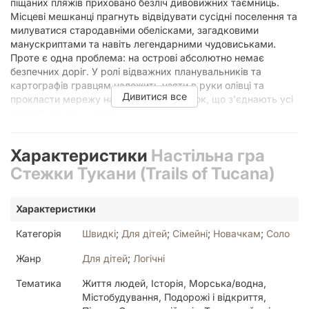
піщаних пляжів приховано безліч дивовижних таємниць.
Місцеві мешканці прагнуть відвідувати сусідні поселення та
милуватися стародавніми обелісками, загадковими
манускриптами та навіть легендарними чудовиськами.
Проте є одна проблема: на острові абсолютно немає
безпечних доріг. У ролі відважних планувальників та
картографів гравцям належить узяти в руки олівці та
Дивитися все
прокласти мережу найзручніших стежок, що з'єднають усі
важливі точки на мапі.
Механіка Flip-and-Write:
Прокладайте маршрути
Характеристики
Настільна гра
одночасно
Стежки Тукани (Trails of Tucana)
«Стежки Тукани» використовує популярну та надзвичайно
Характеристики
динамічну ігрову механіку «переверни та запиши» (flip-and-
write). На відміну від класичних ігор з кубиками, тут
Категорія
Швидкі
;
Для дітей
;
Сімейні
;
Новачкам
;
Соло
випадковість контролюється колодою карт місцевості.
Кожен хід ведучий відкриває дві карти з колоди, які
Жанр
Для дітей
;
Логічні
демонструють певні типи ландшафту — наприклад,
Тематика
Життя людей, Історія, Морська/водна,
пустелю, ліс, гори чи воду. Усі учасники діють одночасно,
Містобудування, Подорожі і відкриття,
що повністю виключає довге очікування своєї черги.