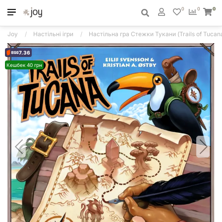
0
0
0
Joy
Настільні ігри
Настільна гра Стежки Тукани (Trails of Tucan
7.36
Кешбек 40 грн