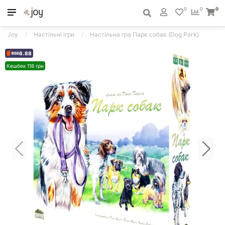
0
0
0
Joy
Настільні ігри
Настільна гра Парк собак (Dog Park)
6.88
Кешбек 118 грн