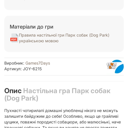
Матеріали до гри
Правила настільної гри Парк собак (Dog Park)
українською мовою
Виробник:
Games7Days
Артикул: JOY-6215
Опис
Настільна гра Парк собак
(Dog Park)
Пухнасті чотирилапі домашні улюбленці нікого не можуть
залишити байдужим до себе! Особливо, якщо це грайливі
цуцики, поважні породисті собацюри, або малюсінькі, наче
іграшкові собачки. Та якщо ви хочете не просто тримати