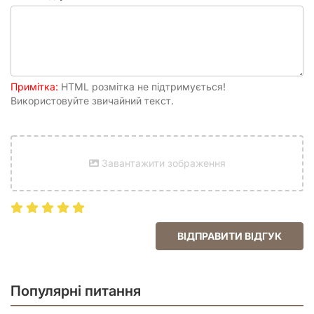
паличок, 25 смаколиків, 25 іграшок, 4
планшети повідця (по 1 на гравця), 11 карток
прогнозу, 7 карток знавця порід, 163 картки
собак, 8 карток-підказок (4 про очки й
ресурси, 4 про послідовність раунду), 16
карток місцевості (8 для «Щедрого парку»,
8 для «Обхідного маршруту»), 10 карток
Примітка:
HTML розмітка не підтримується!
цілей (5 ускладнених, 5 звичайних), 4
Використовуйте звичайний текст.
картки цілей для самостійної гри, Правила
гри
Час партії
40 - 80 хвилин
Завантажити зображення
Рейтинг
6.88
BGG
Друковане видання
ВІДПРАВИТИ ВІДГУК
Ілюстратор
Dann May, Holly Exley, Kate Avery
Популярні питання