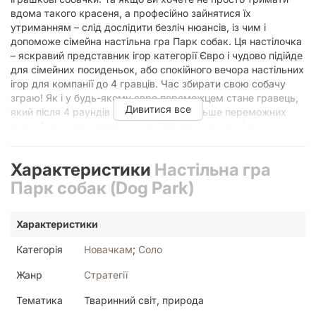
вдома такого красеня, а професійно зайнятися їх
утриманням – слід дослідити безліч нюансів, із чим і
допоможе сімейна настільна гра Парк собак. Ця настілочка
– яскравий представник ігор категорії Євро і чудово підійде
для сімейних посиденьок, або спокійного вечора настільних
ігор для компанії до 4 гравців. Час збирати свою собачу
зграю! Як і у будь-якому євро переможцем стане гравець,
Дивитися все
який після 4 раундів назбирає якнайбільше переможних
очок. А от шляхи досягнення цієї мети можуть бути
абсолютно різні! Спершу давайте поговоримо про стадії
кожного з раундів: Аукціон Собаки елітних порід аби де не
Характеристики
Настільна гра
валяються, вони поважно лежать на мякеньких ліжечках.
Тож і будь-кому не вдастся просто підійти та забрати собі
Парк собак (Dog Park)
цуца. Для цього влаштовується аукціон, на якому завдяки
власній репутації гравці отримують до двох собак собі у
Характеристики
готель. Вибір Розмір повідка не безмежний, тому всіх собак
одразу взяти на прогулянку не вийде, до цього питання
Категорія
Новачкам
;
Соло
треба підходити ретельно. Ба більше, хтось без улюбленого
м’ячика не висуне носу на вулицю, а інший пес не просто
Жанр
Стратегії
біжить попереду всіх, а ще й паличку додому принесе.
Вигул У самому парку кілька стежок і ви вільні самостійно
Тематика
Тваринний світ, природа
обирати, якою йти, адже на шляху можна знайти палички,