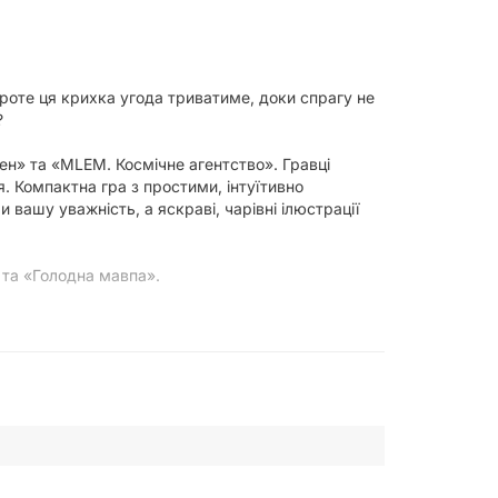
Проте ця крихка угода триватиме, доки спрагу не
?
ен» та «MLEM. Космічне агентство». Гравці
. Компактна гра з простими, інтуїтивно
вашу уважність, а яскраві, чарівні ілюстрації
 та «Голодна мавпа».
одну або кілька карт тварин одного виду у
 себе слабшого конкурента. Заберіть всі карти