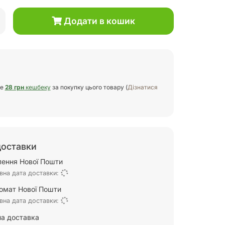
Додати в кошик
те
28 грн
кешбеку
за покупку цього товару (
Дізнатися
доставки
ілення Нової Пошти
вна дата доставки:
омат Нової Пошти
вна дата доставки:
а доставка