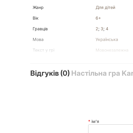
Жанр
Для дітей
Гра закінчується, щойно розіграна остання карта
Вік
6+
Гравців
2
;
3
;
4
Мова
Українська
Текст у грі
Мовонезалежна
У коробці
картонна водойма
Відгуків (0)
Час партії
Настільна гра Ka
15 хвилин
Рейтинг BGG
7.02
ім'я