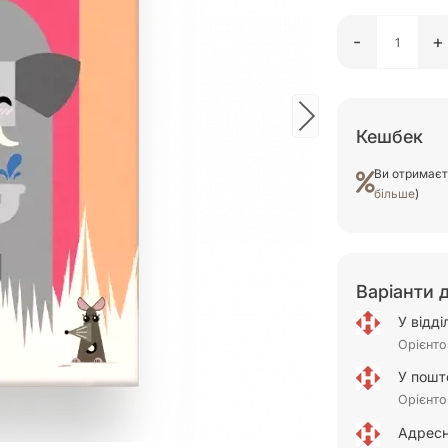
-
+
Кешбек
Ви отримає
більше
)
Варіанти 
У відд
Орієнто
У пошт
Орієнто
Адресн