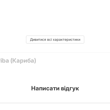
. Усі гравці підраховують кількість зібраних карт тварин. Найав
Дивитися всі характеристики
, 64 карти, правила гри українською мовою
riba (Кариба)
Написати відгук