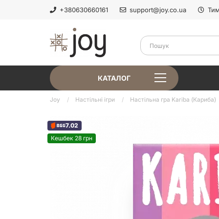
+380630660161
support@joy.co.ua
Тим
КАТАЛОГ
Joy
Настільні ігри
Настільна гра Kariba (Кариба)
7.02
Кешбек 28 грн