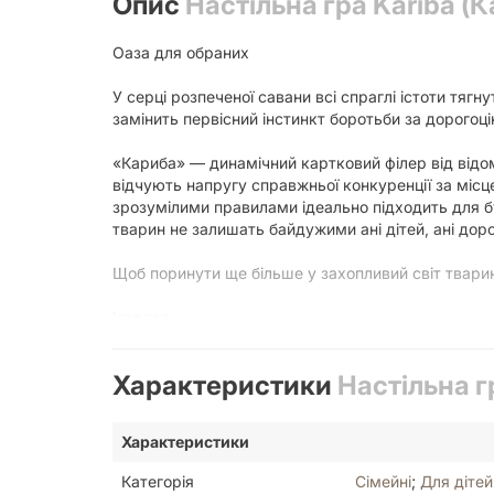
Опис
Настільна гра Kariba (
Оаза для обраних
У серці розпеченої савани всі спраглі істоти тяг
замінить первісний інстинкт боротьби за дорого
«Кариба» — динамічний картковий філер від відом
відчують напругу справжньої конкуренції за місц
зрозумілими правилами ідеально підходить для бу
тварин не залишать байдужими ані дітей, ані дор
Щоб поринути ще більше у захопливий світ тварин
Ігролад
Усі гравці отримують п’ять карт з тваринами різн
Характеристики
Настільна г
відповідну за номером секцію водойми.
Якщо в одній із секцій водопою зібралося щонай
Характеристики
тварини, яку прогнали, і покладіть перед собою.
Категорія
Сімейні
;
Для дітей
Кінець гри