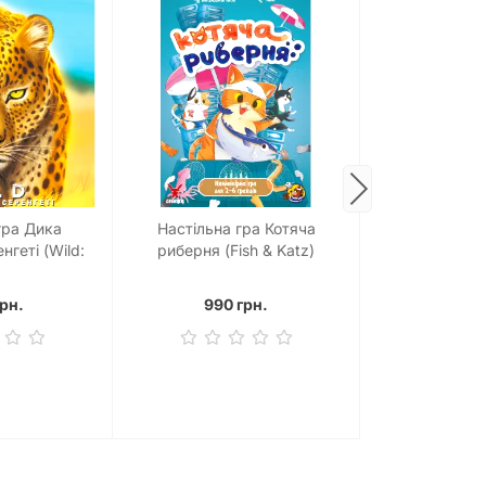
гра Дика
Настільна гра Котяча
Настільна гра
нгеті (Wild:
риберня (Fish & Katz)
(Tails 
eti)
грн.
990 грн.
495 