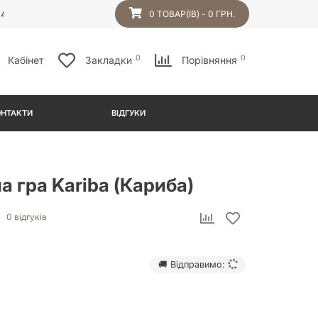
54
0 ТОВАР(ІВ) - 0 ГРН.
0
0
Кабінет
Закладки
Порівняння
ОНТАКТИ
ВІДГУКИ
а гра Kariba (Кариба)
0 відгуків
🚚 Відправимо: