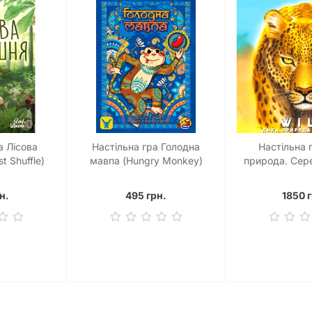
а Лісова
Настільна гра Голодна
Настільна 
t Shuffle)
мавпа (Hungry Monkey)
природа. Сере
Sereng
н.
495 грн.
1850 