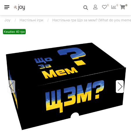
0
0
0
Joy
Настільні ігри
Настільна гра Що за мем? (What do you meme
Кешбек 40 грн