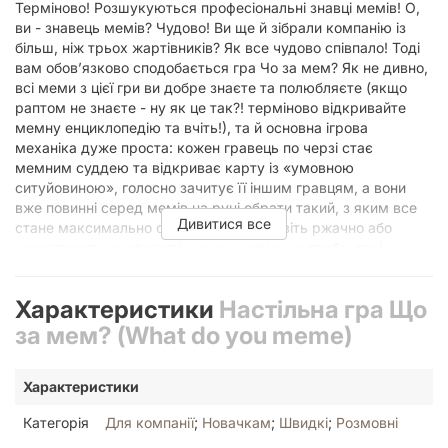
Терміново! Розшукуються професіональні знавці мемів! О,
ви - знавець мемів? Чудово! Ви ще й зібрали компанію із
більш, ніж трьох жартівників? Як все чудово співпало! Тоді
вам обов’язково сподобається гра Чо за мем? Як не дивно,
всі меми з цієї гри ви добре знаєте та полюбляєте (якщо
раптом не знаєте - ну як це так?! терміново відкривайте
мемну енциклопедію та вчіть!), та й основна ігрова
механіка дуже проста: кожен гравець по черзі стає
мемним суддею та відкриває карту із «умовною
ситуйовиною», голосно зачитує її іншим гравцям, а вони
вже повинні серед мемів на руці обрати такий, з яким все
Дивитися все
стане максимально смішно! Можна навіть ржачно або
ухахатувально, але потішно чи «норм» не треба, такі
правила гри, що ж робити. І чий мем найкраще підійшов до
ситуації - той і отримує переможний бал! Переможцем
Характеристики
Настільна гра Що
стане гравець, який набере якомога більше балів і не лусне
зі сміху (в туалет теж краще сходити завчасно!) Тому
за мем? (What do you meme)
терміново відточуйте своє почуття гумору та замовляйте
гру Чо за мем?, бо, як казав Боромир із саги «Володар
Характеристики
перснів»: не можна просто так взяти і не купити коробочку
з грою Чо за мем? Якщо ж від гумору вже болять щоки, а
Категорія
Для компанії
;
Новачкам
;
Швидкі
;
Розмовні
велика компанія друзів або родичів вимагає продовження
вечірки – зверніть увагу на асоціативну розмовну гру