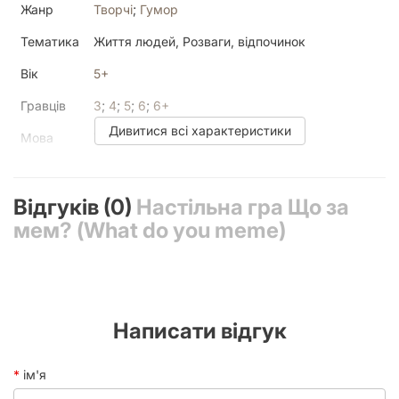
Жанр
Творчі
;
Гумор
Довжина хвилі.
Тематика
Життя людей, Розваги, відпочинок
Вік
5+
Гравців
3
;
4
;
5
;
6
;
6+
Дивитися всі характеристики
Мова
Українська
Текст у
Багато
грі
Відгуків (0)
Настільна гра Що за
У коробці
220 карт ситуацій, 180 карт мемів, 50
мем? (What do you meme)
жетонів, правила гри
Час
10 - 20 хвилин
партії
Написати відгук
ім'я