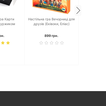
Настільна гр
гра Карти
Настільна гра Вечорниці для
компан
 Суржиком
друзів (Еківоки, Еліас)
400 
рн.
899 грн.