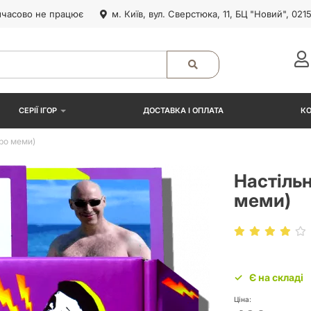
часово не працює
м. Київ, вул. Сверстюка, 11, БЦ "Новий", 021
СЕРІЇ ІГОР
ДОСТАВКА І ОПЛАТА
К
ро меми)
Настільн
меми)
Є на складі
Ціна: