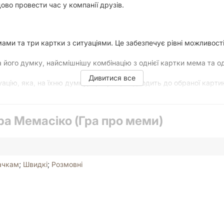
дово провести час у компанії друзів.
ми та три картки з ситуаціями. Це забезпечує рівні можливості
а його думку, найсмішнішу комбінацію з однієї картки мема та од
Дивитися все
уацію, яка, на їхню думку, ще краще підходить до обраної карт
смішнішу комбінацію. Гравець, чия картка отримала найбільше г
тупний гравець за годинниковою стрілкою.
ра Мемасіко (Гра про меми)
 можливість створити та оцінити меми. Гравець, який набрав н
ачкам
;
Швидкі
;
Розмовні
мілі правила, що дозволяють швидко розпочати гру.
вувати свою фантазію для створення унікальних і смішних комб
ній взаємодії, покращує настрій та допомагає розвинути почуття
ічей з друзями або сімейних зібрань. Вона забезпечує години см