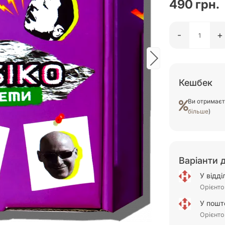
490 грн.
-
+
Кешбек
Ви отримає
більше
)
Варіанти 
У відд
Орієнто
У пошт
Орієнто