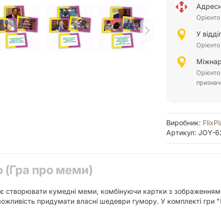
Адресн
Орієнто
У відд
Орієнто
Міжнар
Орієнто
признач
Виробник:
FlixPl
Артикул: JOY-6
 (Гра про меми)
яє створювати кумедні меми, комбінуючи картки з зображеннями
можливість придумати власні шедеври гумору. У комплекті гри "