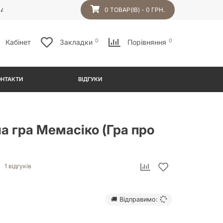
54
0 ТОВАР(ІВ) - 0 ГРН.
0
0
Кабінет
Закладки
Порівняння
ОНТАКТИ
ВІДГУКИ
а гра Мемасіко (Гра про
1 відгуків
🚚 Відправимо: