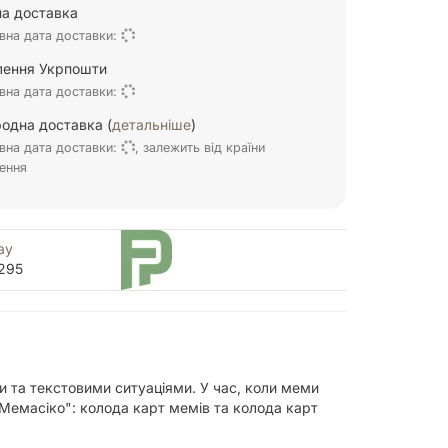
а доставка
вна дата доставки:
ілення Укрпошти
вна дата доставки:
одна доставка (
детальніше
)
вна дата доставки:
, залежить від країни
ення
ay
295
 та текстовими ситуаціями. У час, коли меми
Мемасіко": колода карт мемів та колода карт