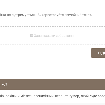
тка не підтримується! Використовуйте звичайний текст.
Завантажити зображення
ВІД
сіко?
ів, оскільки містить специфічний інтернет-гумор, який буде зроз