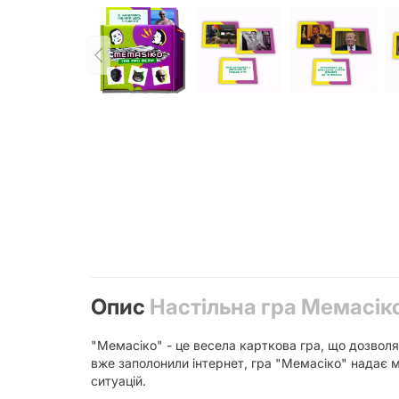
Опис
Настільна гра Мемасіко
"Мемасіко" - це весела карткова гра, що дозвол
вже заполонили інтернет, гра "Мемасіко" надає 
ситуацій.