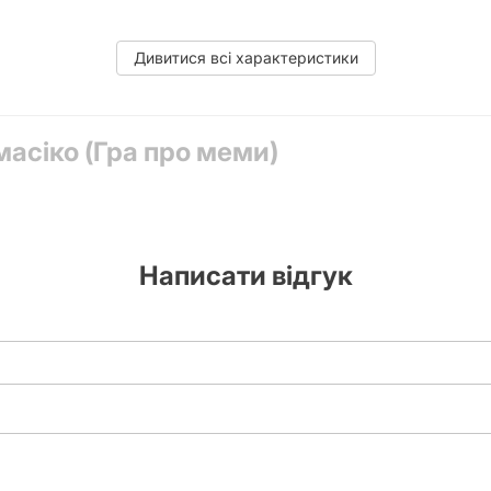
тує, що "Мемасіко" стане улюбленою настолкою!
Дивитися всі характеристики
, колода карт ситуацій, правила гри
масіко (Гра про меми)
Написати відгук