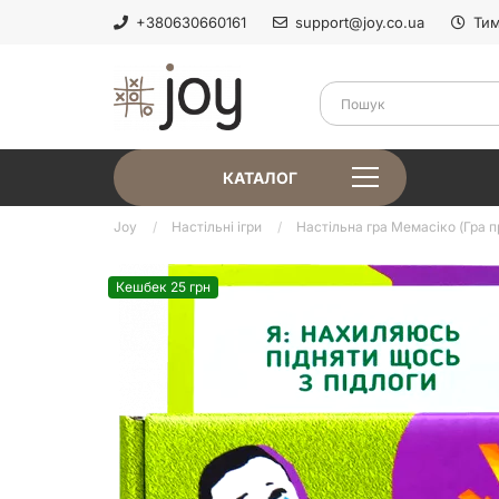
+380630660161
support@joy.co.ua
Тим
КАТАЛОГ
Joy
Настільні ігри
Настільна гра Мемасіко (Гра п
Кешбек 25 грн