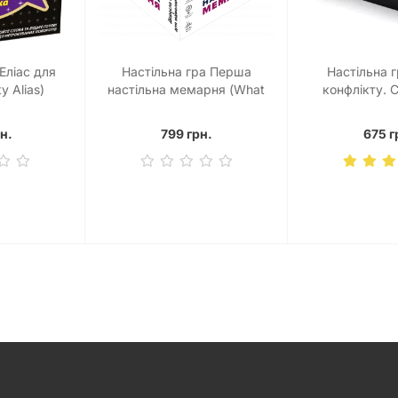
Еліас для
Настільна гра Перша
Настільна 
y Alias)
настільна мемарня (What
конфлікту.
do you meme)
н.
799 грн.
675 г