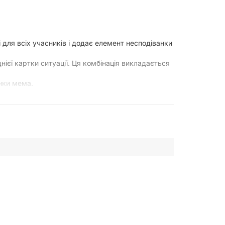
 для всіх учасників і додає елемент несподіванки
нієї картки ситуації. Ця комбінація викладається
инки мема.
олосів, отримує 1 бал.
айбільше балів, стає переможцем. Однак головна
інацій.
 гумору.
іху та веселощів, допомагаючи гравцям