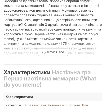
Сьогодні за ігровим столом зібралися справді потужні
мемологи та мемологині, чиї навички у жартах в Інтернеті
вдосконалювалися десятиліттями. Можливо, саме час
провести справжній турнір за звання найвеселішого та
найкмітливішого жартівника?! Що потрібно, аби починати
жартувати? Компанія від 3 друзів, хоча б півгодини вільного
часу, гарний настрій, який все одно прийде, як не крути, та
коробочка з грою Перша настільна мемарня (What do you
meme), у якій міститься майже чотири сотні карток із
влучними та кумедними виразами і 75 класичних фото-
мемів з усіх куточків інтернету! Правила гри дуже прості:
Дивитися все
ведучий викладає на стіл картку з мемом, а інші гравці
підбирають до нього найкумедніший коментар. І він
повинен бути найкумедніший з точки зору саме ведучого,
тож звичайні жарти нижче поясу можуть заходити не
Характеристики
Настільна гра
завжди (хоча кого ми обманюємо, зазвичай вони і виходять
найсмішнішими). Наймемнішим мемологом наприкінці
Перша настільна мемарня (What
партії буде визначено того, хто зміг найбільше разів
do you meme)
розсмішити інших гравців. Ця людина і так не сумнівалася у
своїх здібностях жартівника, але ж усі люблять визнання!
Тому коробочку з грою треба замовляти терміново та вже
Характеристики
починати обдзвонювати друзів, аби зібрати їх на вечірку!
Також ви можете додати найактуальніші меми до вашої
Категорія
Для компанії
;
Новачкам
;
Дорожні
;
Для