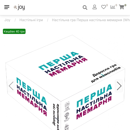
0
0
0
Joy
Настільні ігри
Настільна гра Перша настільна мемарня (Wh
Кешбек 40 грн