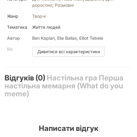
вечірки з грою Мемологія Паляниця, аби досхочу пореготіти
дорослих
;
Розмовні
над недолугим чмонєю та білоруським картопляним
Жанр
Творчі
диктатором.
Тематика
Життя людей
Автор
Ben Kaplan, Elie Ballas, Elliot Tebele
Вік
18+
Дивитися всі характеристики
Гравців
3
;
4
;
5
;
6
;
6+
Механіка
Hand Management, Simultaneous Action
Відгуків (0)
Настільна гра Перша
Selection
настільна мемарня (What do you
Мова
Українська
meme)
Текст у
Багато
грі
У коробці
367 карт коментарів, 75 карт мемів, 1
мольберт, правила
Написати відгук
Час
30 - 90 хвилин