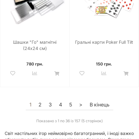
Шашки "Го" магнітні
Гральні карти Poker Full Tilt
(24x24 см)
780 грн.
150 грн.
1
2
3
4
5
>
В кінець
Показано з 1 по 36 із 157 (5 сторінок)
Світ настільних ігор неймовірно багатогранний, і іноді важко