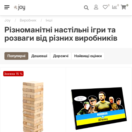
0
0
0
Joy
Виробник
Інші
Різноманітні настільні ігри та
розваги від різних виробників
Популярні
Дешевші
Дорожчі
Найвищі оцінки
Знижка 15 %