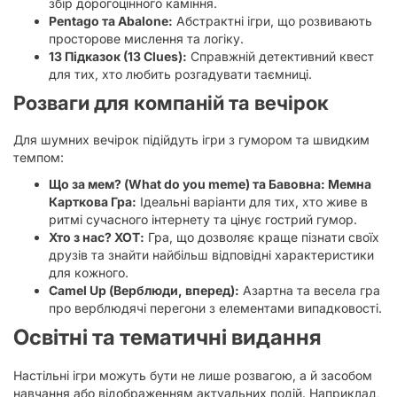
збір дорогоцінного каміння.
Pentago та Abalone:
Абстрактні ігри, що розвивають
просторове мислення та логіку.
13 Підказок (13 Clues):
Справжній детективний квест
для тих, хто любить розгадувати таємниці.
Розваги для компаній та вечірок
Для шумних вечірок підійдуть ігри з гумором та швидким
темпом:
Що за мем? (What do you meme) та Бавовна: Мемна
Карткова Гра:
Ідеальні варіанти для тих, хто живе в
ритмі сучасного інтернету та цінує гострий гумор.
Хто з нас? ХОТ:
Гра, що дозволяє краще пізнати своїх
друзів та знайти найбільш відповідні характеристики
для кожного.
Camel Up (Верблюди, вперед):
Азартна та весела гра
про верблюдячі перегони з елементами випадковості.
Освітні та тематичні видання
Настільні ігри можуть бути не лише розвагою, а й засобом
навчання або відображенням актуальних подій. Наприклад,