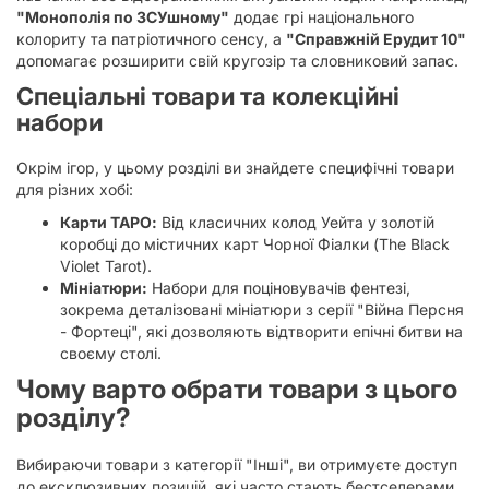
"Монополія по ЗСУшному"
додає грі національного
колориту та патріотичного сенсу, а
"Справжній Ерудит 10"
допомагає розширити свій кругозір та словниковий запас.
Спеціальні товари та колекційні
набори
Окрім ігор, у цьому розділі ви знайдете специфічні товари
для різних хобі:
Карти ТАРО:
Від класичних колод Уейта у золотій
коробці до містичних карт Чорної Фіалки (The Black
Violet Tarot).
Мініатюри:
Набори для поціновувачів фентезі,
зокрема деталізовані мініатюри з серії "Війна Персня
- Фортеці", які дозволяють відтворити епічні битви на
своєму столі.
Чому варто обрати товари з цього
розділу?
Вибираючи товари з категорії "Інші", ви отримуєте доступ
до ексклюзивних позицій, які часто стають бестселерами.