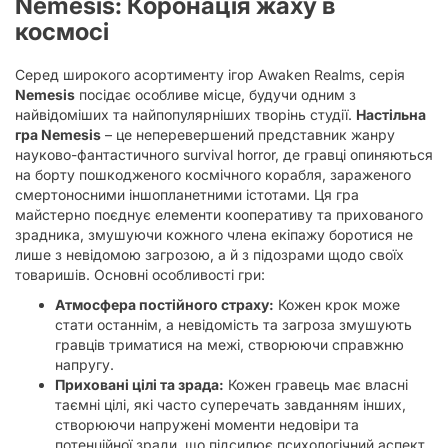
Nemesis: Коронація жаху в
космосі
Серед широкого асортименту ігор Awaken Realms, серія
Nemesis
посідає особливе місце, будучи одним з
найвідоміших та найпопулярніших творінь студії.
Настільна
гра Nemesis
– це неперевершений представник жанру
науково-фантастичного survival horror, де гравці опиняються
на борту пошкодженого космічного корабля, зараженого
смертоносними іншопланетними істотами. Ця гра
майстерно поєднує елементи кооперативу та прихованого
зрадника, змушуючи кожного члена екіпажу боротися не
лише з невідомою загрозою, а й з підозрами щодо своїх
товаришів. Основні особливості гри:
Атмосфера постійного страху:
Кожен крок може
стати останнім, а невідомість та загроза змушують
гравців триматися на межі, створюючи справжню
напругу.
Приховані цілі та зрада:
Кожен гравець має власні
таємні цілі, які часто суперечать завданням інших,
створюючи напружені моменти недовіри та
потенційної зради, що підсилює психологічний аспект