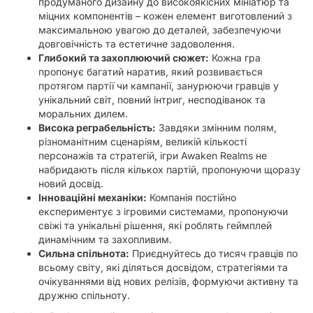
продуманого дизайну до високоякісних мініатюр та
міцних компонентів – кожен елемент виготовлений з
максимальною увагою до деталей, забезпечуючи
довговічність та естетичне задоволення.
Глибокий та захоплюючий сюжет:
Кожна гра
пропонує багатий наратив, який розвивається
протягом партії чи кампанії, занурюючи гравців у
унікальний світ, повний інтриг, несподіванок та
моральних дилем.
Висока реграбельність:
Завдяки змінним полям,
різноманітним сценаріям, великій кількості
персонажів та стратегій, ігри Awaken Realms не
набридають після кількох партій, пропонуючи щоразу
новий досвід.
Інноваційні механіки:
Компанія постійно
експериментує з ігровими системами, пропонуючи
свіжі та унікальні рішення, які роблять геймплей
динамічним та захопливим.
Сильна спільнота:
Приєднуйтесь до тисяч гравців по
всьому світу, які діляться досвідом, стратегіями та
очікуваннями від нових релізів, формуючи активну та
дружню спільноту.