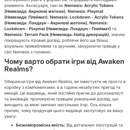
елементи. Аксесуари, такі як
Nemesis: Acrylic Tokens
(Немезида: Акрилові жетони)
,
Nemesis: Playmat
(Немезида: Плеймат)
,
Nemesis: Lockdown - Acrylic Tokens
(Немезида: Локдаун - Акрилові жетони)
,
Nemesis:
Lockdown - Playmat (Немезида: Локдаун - Плеймат)
та
Nemesis: Terrain Pack (Немезида: Набір декорацій)
, значно
покращують ігровий досвід, роблячи його ще більш
візуально привабливим та зручним, занурюючи гравців у
світ Nemesis з головою.
Чому варто обрати ігри від Awaken
Realms?
Обираючи ігри від Awaken Realms, ви інвестуєте не просто в
коробку з компонентами, а в години незабутніх пригод та
емоцій. Це видавець, який постійно прагне до досконалості
та інновацій, пропонуючи гравцям унікальний досвід, що
виходить за межі звичних настільних ігор. Ось кілька
причин, чому продукція цього видавця заслуговує на вашу
увагу:
Безкомпромісна якість:
Від детальних ілюстрацій та