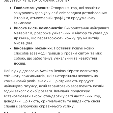
базується на трьох основних стовпах:
Глибоке занурення:
Створення ігор, які повністю
занурюють гравців у свій світ завдяки деталізованим
історіям, атмосферній графіці та продуманому
геймплею.
Висока якість компонентів:
Використання найкращих
матеріалів, розробка унікальних мініатюр та увага до
дрібниць, що перетворюють кожну гру на витвір
мистецтва.
Інноваційні механіки:
Постійний пошук нових
способів взаємодії гравців з ігровим світом та між
собою, що забезпечує унікальний та незабутній
досвід.
Цей підхід дозволив Awaken Realms зібрати величезну
спільноту прихильників, які з нетерпінням чекають на
кожен новий реліз, знаючи, що отримають продукт
найвищого гатунку, який гарантовано забезпечить безліч
годин захоплюючої розваги. Компанія продовжує
встановлювати високі стандарти у світі настільних ігор,
доводячи, що якість, оригінальність та відданість своїй
справі є запорукою справжнього успіху.