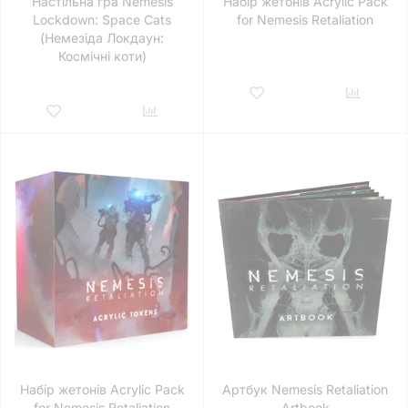
Настільна гра Nemesis
Набір жетонів Acrylic Pack
Lockdown: Space Cats
for Nemesis Retaliation
(Немезіда Локдаун:
Космічні коти)
Набір жетонів Acrylic Pack
Артбук Nemesis Retaliation
for Nemesis Retaliation
Artbook