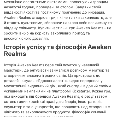
механічно елегантними системами, пропонуючи гравцям
незабутні години, проведені за столом. Завдяки своїй
відданості якості та постійному прагненню до інновацій,
Awaken Realms створює ігри, які не тільки захоплюють, але
й стають культовими, збираючи навколо себе величезну та
віддану спільноту. Купити настільні ігри Awaken Realms – це
зробити вибір на користь захопливих пригод та
високоякісного дозвілля.
Історія успіху та філософія Awaken
Realms
Історія Awaken Realms бере свій початок у невеликій
майстерні, де ентузіасти займалися розписом мініатюр та
створенням власних ігрових світів. Ця пристрасть до
деталей і візуальної досконалості швидко переросла у
масштабний видавничий дім, який сьогодні відомий своїми
успішними кампаніями на платформі Kickstarter. Кожна гра,
яка виходить під брендом Awaken Realms, є результатом
сотень годин кропіткої праці дизайнерів, ілюстраторів,
скульпторів та сценаристів, що працюють над створенням
цілісного та захоплюючого продукту. Філософія компанії