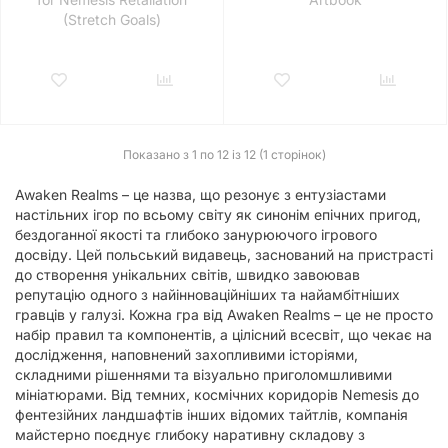
(Stretch Goals)
Показано з 1 по 12 із 12 (1 сторінок)
Awaken Realms – це назва, що резонує з ентузіастами
настільних ігор по всьому світу як синонім епічних пригод,
бездоганної якості та глибоко занурюючого ігрового
досвіду. Цей польський видавець, заснований на пристрасті
до створення унікальних світів, швидко завоював
репутацію одного з найінноваційніших та найамбітніших
гравців у галузі. Кожна гра від Awaken Realms – це не просто
набір правил та компонентів, а цілісний всесвіт, що чекає на
дослідження, наповнений захопливими історіями,
складними рішеннями та візуально приголомшливими
мініатюрами. Від темних, космічних коридорів Nemesis до
фентезійних ландшафтів інших відомих тайтлів, компанія
майстерно поєднує глибоку наративну складову з