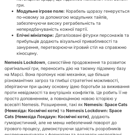
гри.
Модульне ігрове поле:
Корабель щоразу генерується
по-новому за допомогою модульних тайлів,
забезпечуючи високу реграбельність та
непередбачуваність кожної партії.
Епічні мініатюри:
Деталізовані фігурки персонажів та
прибульців додають візуальної привабливості та
занурення, перетворюючи ігровий стіл на справжню
кіносцену.
Nemesis Lockdown
, самостійне продовження та розвиток
оригінальної гри, переносить дію на таємну підземну базу
на Марсі. Вона пропонує нові механіки, ще більше
різноманітних загроз та глибші стратегічні можливості,
зберігаючи при цьому основну ідею боротьби за виживання
проти невідомості та внутрішніх конфліктів. Це робить її не
просто доповненням, а повноцінною новою історією у
всесвіті Nemesis. Розширення, такі як
Nemesis: Space Cats
(Немезіда: Космічні коти)
та
Nemesis Lockdown: Space
Cats (Немезіда Локдаун: Космічні коти)
, додають
гумористичний, але не менш небезпечний поворот до
ігрового процесу, демонструючи здатність розробників
експериментувати з форматом та додавати несподівані