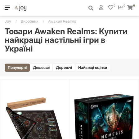
0
0
0
Joy
Виробник
Awaken Realms
Товари Awaken Realms: Купити
найкращі настільні ігри в
Україні
Популярні
Дешевші
Дорожчі
Найвищі оцінки