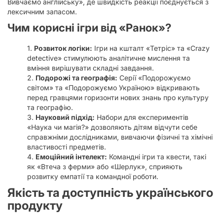
Вивчаємо англійську», де швидкість реакції поєднується з
лексичним запасом.
Чим корисні ігри від «Ранок»?
Розвиток логіки:
Ігри на кшталт «Тетріс» та «Crazy
detective» стимулюють аналітичне мислення та
вміння вирішувати складні завдання.
Подорожі та географія:
Серії «Подорожуємо
світом» та «Подорожуємо Україною» відкривають
перед гравцями горизонти нових знань про культуру
та географію.
Науковий підхід:
Набори для експериментів
«Наука чи магія?» дозволяють дітям відчути себе
справжніми дослідниками, вивчаючи фізичні та хімічні
властивості предметів.
Емоційний інтелект:
Командні ігри та квести, такі
як «Втеча з ферми» або «Шерлук», сприяють
розвитку емпатії та командної роботи.
Якість та доступність українського
продукту