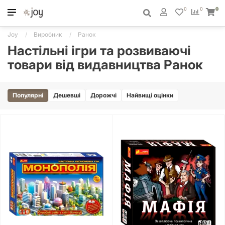
0
0
0
Joy
Виробник
Ранок
Настільні ігри та розвиваючі
товари від видавництва Ранок
Популярні
Дешевші
Дорожчі
Найвищі оцінки