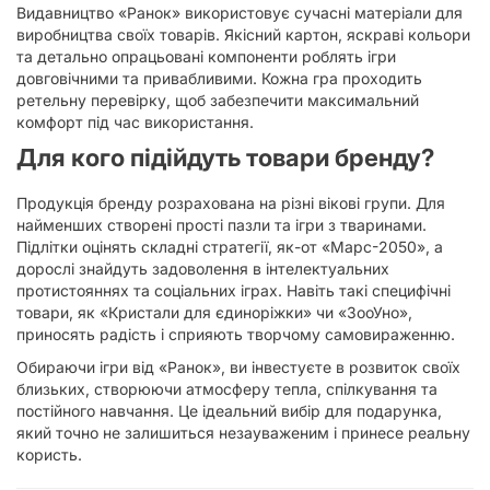
Видавництво «Ранок» використовує сучасні матеріали для
виробництва своїх товарів. Якісний картон, яскраві кольори
та детально опрацьовані компоненти роблять ігри
довговічними та привабливими. Кожна гра проходить
ретельну перевірку, щоб забезпечити максимальний
комфорт під час використання.
Для кого підійдуть товари бренду?
Продукція бренду розрахована на різні вікові групи. Для
найменших створені прості пазли та ігри з тваринами.
Підлітки оцінять складні стратегії, як-от «Марс-2050», а
дорослі знайдуть задоволення в інтелектуальних
протистояннях та соціальних іграх. Навіть такі специфічні
товари, як «Кристали для єдиноріжки» чи «ЗооУно»,
приносять радість і сприяють творчому самовираженню.
Обираючи ігри від «Ранок», ви інвестуєте в розвиток своїх
близьких, створюючи атмосферу тепла, спілкування та
постійного навчання. Це ідеальний вибір для подарунка,
який точно не залишиться незауваженим і принесе реальну
користь.