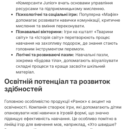
«Комерсанти Junior» вчать основами управління
ресурсами та підприємницькому мисленню.
Психологічні та соціальні ігри:
Популярна «Мафія»
допомагає розвивати навички комунікації, критичне
мислення та вміння переконувати.
Пізнавальні вікторини:
Ігри на кшталт «Тварини
світу» та «Історія світу» перетворюють процес
навчання на захопливу подорож, де знання стають
головним інструментом перемоги.
Логічні та розвиваючі пазли:
Навчальні пазли,
зокрема «Будова тіла», допомагають візуалізувати
складні процеси та краще засвоїти шкільний
матеріал.
Освітній потенціал та розвиток
здібностей
Головною особливістю продукції «Ранок» є акцент на
освіченості. Компанія створює ігри, які допомагають дітям
опановувати нові навички в ігровій формі, що значно
підвищує ефективність навчання. Це особливо помітно в
лінійці ігор для вивчення мов, наприклад, «Хто швидше?