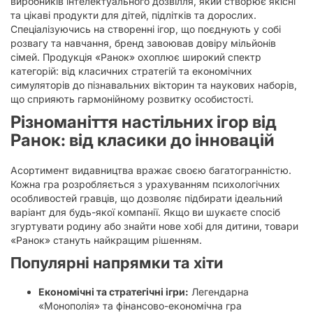
виробників інтелектуального дозвілля, який створює якісні
та цікаві продукти для дітей, підлітків та дорослих.
Спеціалізуючись на створенні ігор, що поєднують у собі
розвагу та навчання, бренд завоював довіру мільйонів
сімей. Продукція «Ранок» охоплює широкий спектр
категорій: від класичних стратегій та економічних
симуляторів до пізнавальних вікторин та наукових наборів,
що сприяють гармонійному розвитку особистості.
Різноманіття настільних ігор від
Ранок: від класики до інновацій
Асортимент видавництва вражає своєю багатогранністю.
Кожна гра розробляється з урахуванням психологічних
особливостей гравців, що дозволяє підбирати ідеальний
варіант для будь-якої компанії. Якщо ви шукаєте спосіб
згуртувати родину або знайти нове хобі для дитини, товари
«Ранок» стануть найкращим рішенням.
Популярні напрямки та хіти
Економічні та стратегічні ігри:
Легендарна
«Монополія» та фінансово-економічна гра