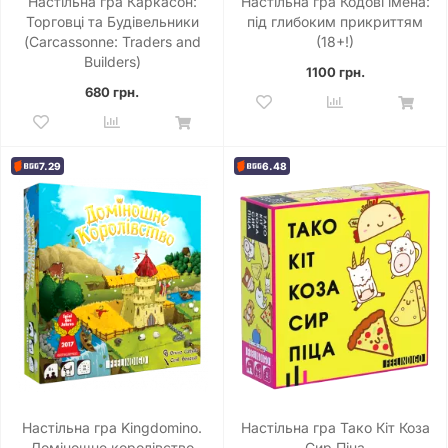
Настільна гра Каркасон:
Настільна гра Кодові імена:
Торговці та Будівельники
під глибоким прикриттям
(Carcassonne: Traders and
(18+!)
Builders)
1100 грн.
680 грн.
7.29
6.48
Настільна гра Kingdomino.
Настільна гра Тако Кіт Коза
Доміношне королівство
Сир Піца