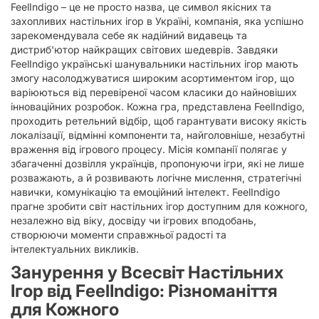
FeelIndigo – це не просто назва, це символ якісних та
захопливих настільних ігор в Україні, компанія, яка успішно
зарекомендувала себе як надійний видавець та
дистриб'ютор найкращих світових шедеврів. Завдяки
FeelIndigo українські шанувальники настільних ігор мають
змогу насолоджуватися широким асортиментом ігор, що
варіюються від перевіреної часом класики до найновіших
інноваційних розробок. Кожна гра, представлена FeelIndigo,
проходить ретельний відбір, щоб гарантувати високу якість
локалізації, відмінні компоненти та, найголовніше, незабутні
враження від ігрового процесу. Місія компанії полягає у
збагаченні дозвілля українців, пропонуючи ігри, які не лише
розважають, а й розвивають логічне мислення, стратегічні
навички, комунікацію та емоційний інтелект. FeelIndigo
прагне зробити світ настільних ігор доступним для кожного,
незалежно від віку, досвіду чи ігрових вподобань,
створюючи моменти справжньої радості та
інтелектуальних викликів.
Занурення у Всесвіт Настільних
Ігор від FeelIndigo: Різноманіття
для Кожного