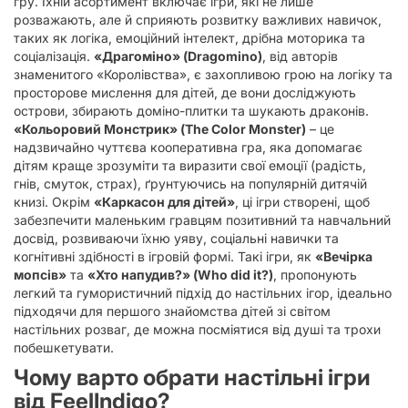
гру. Їхній асортимент включає ігри, які не лише
розважають, але й сприяють розвитку важливих навичок,
таких як логіка, емоційний інтелект, дрібна моторика та
соціалізація.
«Драгоміно» (Dragomino)
, від авторів
знаменитого «Королівства», є захопливою грою на логіку та
просторове мислення для дітей, де вони досліджують
острови, збирають доміно-плитки та шукають драконів.
«Кольоровий Монстрик» (The Color Monster)
– це
надзвичайно чуттєва кооперативна гра, яка допомагає
дітям краще зрозуміти та виразити свої емоції (радість,
гнів, смуток, страх), ґрунтуючись на популярній дитячій
книзі. Окрім
«Каркасон для дітей»
, ці ігри створені, щоб
забезпечити маленьким гравцям позитивний та навчальний
досвід, розвиваючи їхню уяву, соціальні навички та
когнітивні здібності в ігровій формі. Такі ігри, як
«Вечірка
мопсів»
та
«Хто напудив?» (Who did it?)
, пропонують
легкий та гумористичний підхід до настільних ігор, ідеально
підходячи для першого знайомства дітей зі світом
настільних розваг, де можна посміятися від душі та трохи
побешкетувати.
Чому варто обрати настільні ігри
від FeelIndigo?