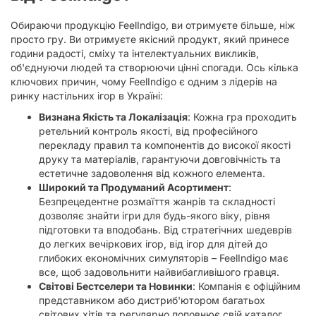
Обираючи продукцію FeelIndigo, ви отримуєте більше, ніж
просто гру. Ви отримуєте якісний продукт, який принесе
години радості, сміху та інтелектуальних викликів,
об'єднуючи людей та створюючи цінні спогади. Ось кілька
ключових причин, чому FeelIndigo є одним з лідерів на
ринку настільних ігор в Україні:
Визнана Якість та Локалізація
: Кожна гра проходить
ретельний контроль якості, від професійного
перекладу правил та компонентів до високої якості
друку та матеріалів, гарантуючи довговічність та
естетичне задоволення від кожного елемента.
Широкий та Продуманий Асортимент
:
Безпрецедентне розмаїття жанрів та складності
дозволяє знайти ігри для будь-якого віку, рівня
підготовки та вподобань. Від стратегічних шедеврів
до легких вечіркових ігор, від ігор для дітей до
глибоких економічних симуляторів – FeelIndigo має
все, щоб задовольнити найвибагливішого гравця.
Світові Бестселери та Новинки
: Компанія є офіційним
представником або дистриб'ютором багатьох
світових хітів та регулярно поповнює свій каталог