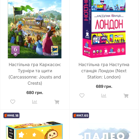
Настільна гра Каркасон:
Настільна гра Наступна
Турніри та щити
станція Лондон (Next
(Carcassonne: Jousts and
Station: London)
Crests)
689 грн.
680 грн.
6.18
7.65