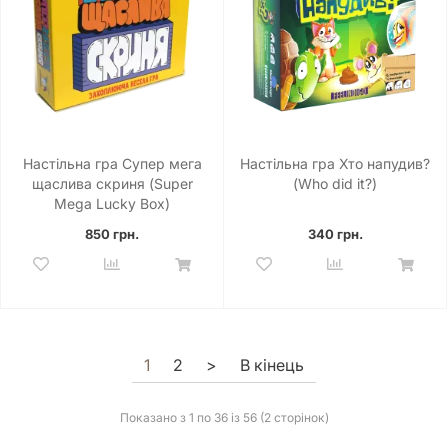
Настільна гра Супер мега
Настільна гра Хто напудив?
щаслива скриня (Super
(Who did it?)
Mega Lucky Box)
850 грн.
340 грн.
1
2
>
В кінець
Показано з 1 по 36 із 56 (2 сторінок)