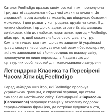
Каталог FeelIndigo вражає своїм розмаїттям, пропонуючи
ігри, здатні задовольнити будь-які смаки та вимоги. Це
справжній парад жанрів та механік, що відкриває безмежні
можливості для розваг у колі родини, друзів чи колег. Від
легких сімейних ігор до складних стратегій, від швидких
вечіркових хітів до глибоких наративних пригод – FeelIndigo
дбає про те, щоб кожен знайшов свою ідеальну гру.
Компанія пишається тим, що саме завдяки їй українські
гравці можуть насолоджуватися світовими бестселерами,
які вже завоювали мільйони сердець по всьому світу,
пропонуючи не лише переклад, а й адаптацію до
культурних особливостей для максимального занурення.
Легендарна Класика та Перевірені
Часом Хіти від FeelIndigo
Серед найвідоміших ігор, які FeelIndigo пропонує
українським гравцям, є справжні перлини, що стали
символами настільного світу. Легендарний
«Каркасон»
(Carcassonne)
запрошує гравців у захопливу подорож
середньовічною Францією, де потрібно будувати міста,
дороги, монастирі та поля, розширюючи свої володіння та