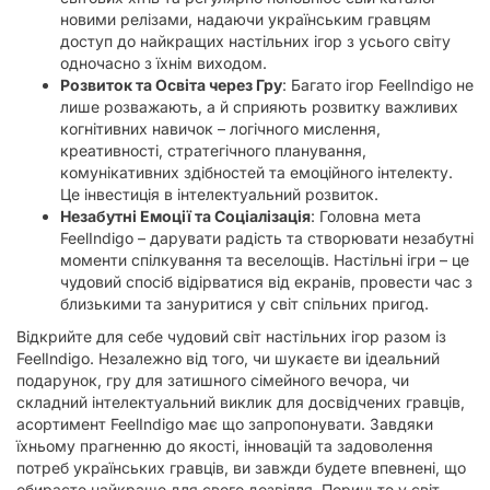
новими релізами, надаючи українським гравцям
доступ до найкращих настільних ігор з усього світу
одночасно з їхнім виходом.
Розвиток та Освіта через Гру
: Багато ігор FeelIndigo не
лише розважають, а й сприяють розвитку важливих
когнітивних навичок – логічного мислення,
креативності, стратегічного планування,
комунікативних здібностей та емоційного інтелекту.
Це інвестиція в інтелектуальний розвиток.
Незабутні Емоції та Соціалізація
: Головна мета
FeelIndigo – дарувати радість та створювати незабутні
моменти спілкування та веселощів. Настільні ігри – це
чудовий спосіб відірватися від екранів, провести час з
близькими та зануритися у світ спільних пригод.
Відкрийте для себе чудовий світ настільних ігор разом із
FeelIndigo. Незалежно від того, чи шукаєте ви ідеальний
подарунок, гру для затишного сімейного вечора, чи
складний інтелектуальний виклик для досвідчених гравців,
асортимент FeelIndigo має що запропонувати. Завдяки
їхньому прагненню до якості, інновацій та задоволення
потреб українських гравців, ви завжди будете впевнені, що
обираєте найкраще для свого дозвілля. Пориньте у світ