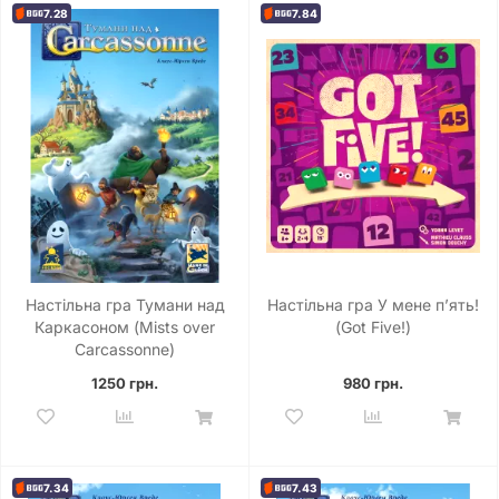
7.28
7.84
Настільна гра Тумани над
Настільна гра У мене пʼять!
Каркасоном (Mists over
(Got Five!)
Carcassonne)
1250 грн.
980 грн.
7.34
7.43