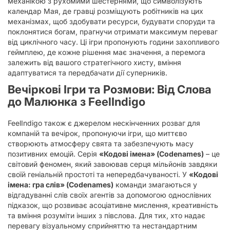
механікою з рухомими шестернями, що символізують
календар Мая, де гравці розміщують робітників на цих
механізмах, щоб здобувати ресурси, будувати споруди та
поклонятися богам, прагнучи отримати максимум переваг
від циклічного часу. Ці ігри пропонують години захопливого
геймплею, де кожне рішення має значення, а перемога
залежить від вашого стратегічного хисту, вміння
адаптуватися та передбачати дії суперників.
Вечіркові Ігри та Розмови: Від Слова
до Малюнка з FeelIndigo
FeelIndigo також є джерелом нескінченних розваг для
компаній та вечірок, пропонуючи ігри, що миттєво
створюють атмосферу свята та забезпечують масу
позитивних емоцій. Серія
«Кодові імена» (Codenames)
– це
світовий феномен, який завоював серця мільйонів завдяки
своїй геніальній простоті та непередбачуваності. У
«Кодові
імена: гра слів» (Codenames)
команди змагаються у
відгадуванні слів своїх агентів за допомогою однослівних
підказок, що розвиває асоціативне мислення, креативність
та вміння розуміти інших з півслова. Для тих, хто надає
перевагу візуальному сприйняттю та нестандартним