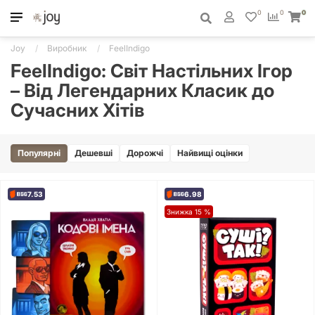
0
0
0
Joy
Виробник
FeelIndigo
FeelIndigo: Світ Настільних Ігор
– Від Легендарних Класик до
Сучасних Хітів
Популярні
Дешевші
Дорожчі
Найвищі оцінки
7.53
6.98
Знижка 15 %