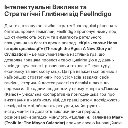
Інтелектуальні Виклики та
Стратегічні Глибини від FeelIndigo
Для тих, хто шукає глибші стратегії, складніші рішення та
багатошаровий геймплей, FeelIndigo пропонує низку ігор,
що стимулюють розум та вимагають ретельного
планування на багато кроків вперед.
«Крізь епохи: Нова
історія цивілізації» (Through the Ages: A New Story of
Civilization)
– це монументальна настільна гра, що
дозволяє гравцям провести свою цивілізацію від давніх
часів до сучасності, розвиваючи технології, культуру,
економіку та військову міць. Ця гра вважається однією з
найкращих стратегічних ігор усіх часів завдяки своїй
глибині, історичній достовірності та безлічі шляхів до
перемоги. Ще одним шедевром у цьому жанрі є
«Палео»
(Paleo)
– унікальна кооперативна пригодницька гра про
виживання в кам'яному віці, де гравці разом досліджують
незвідані землі, збирають ресурси, майструють
інструменти та долають виклики дикої природи,
розкриваючи загадки минулого.
«Цольк’ін: Календар Мая»
(Tzolk'in: The Mayan Calendar)
вражає своєю інноваційною