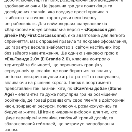
здобуваючи очки. Це ідеальна гра для початківців та
досвідчених гравців, яка поєднує прості правила з
глибокою тактикою, гарантуючи нескінченну
реграбельність. Для наймолодших шанувальників
«Каркасона» існує спеціальна версія –
«Каркасон для
дітей» (My First Carcassonne)
, яка адаптована для легкого
сприйняття, має спрощені правила та яскраве оформлення,
що гарантує веселе знайомство зі світом настільних ігор
без зайвого навантаження. Ще однією знаковою грою є
«ЕльГранде 2.0» (ElGrande 2.0)
, класика контролю
територій та більшості, що переносить гравців у
середньовічну Іспанію, де вони борються за вплив у
регіонах, використовуючи хитрі стратегії та планування,
впливаючи на рішення короля. Також в асортименті
представлені такі визнані хіти, як
«Кам'яна доба» (Stone
Age)
– елегантна та дуже популярна гра на розміщення
робітників, де гравці розвивають своє плем'я в доісторичні
часи, збираючи ресурси, полюючи, розмножуючись та
будуючи житла. Ці ігри є чудовим вибором для тих, хто
цінує перевірені механіки, глибокий ігровий досвід та
збалансований геймплей, що витримує випробування
часом.