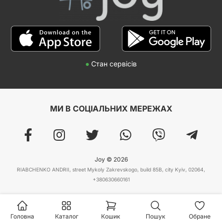
●
Стан сервісів
МИ В СОЦІАЛЬНИХ МЕРЕЖАХ
Joy © 2026
RIABCHENKO ANDRII, street Mykoly Zakrevskogo, build 85B, city Kyiv, 02064,
+380630660161
Головна
Каталог
Кошик
Пошук
Обране