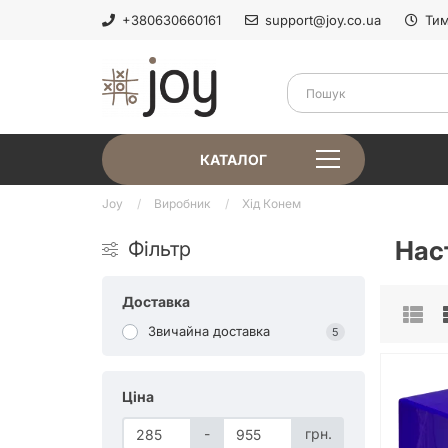
+380630660161
support@joy.co.ua
Тим
КАТАЛОГ
Joy
Виробник
Хід Конем
Наст
Фільтр
Доставка
Звичайна доставка
5
Ціна
-
грн.