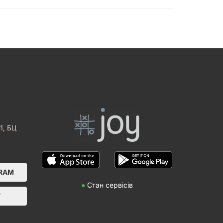
1, БЦ
GRAM
●
Стан сервісів
Т