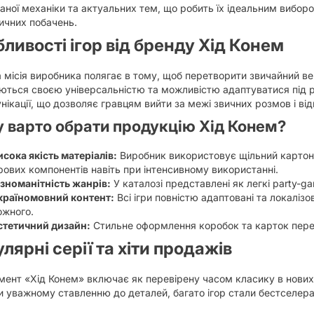
ної механіки та актуальних тем, що робить їх ідеальним виборо
ичних побачень.
ливості ігор від бренду Хід Конем
 місія виробника полягає в тому, щоб перетворити звичайний ве
ються своєю універсальністю та можливістю адаптуватися під р
нікації, що дозволяє гравцям вийти за межі звичних розмов і відк
 варто обрати продукцію Хід Конем?
исока якість матеріалів:
Виробник використовує щільний картон т
грових компонентів навіть при інтенсивному використанні.
ізноманітність жанрів:
У каталозі представлені як легкі party-gam
країномовний контент:
Всі ігри повністю адаптовані та локаліз
ожного.
стетичний дизайн:
Стильне оформлення коробок та карток пере
лярні серії та хіти продажів
ент «Хід Конем» включає як перевірену часом класику в нових і
 уважному ставленню до деталей, багато ігор стали бестселерам