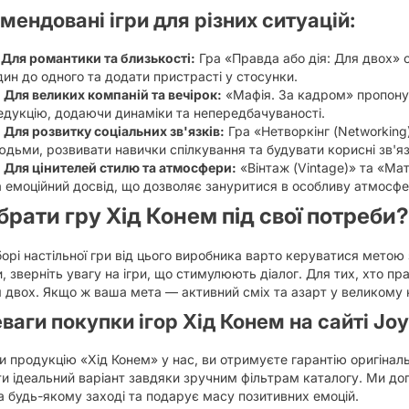
мендовані ігри для різних ситуацій:
Для романтики та близькості:
Гра «Правда або дія: Для двох» с
дин до одного та додати пристрасті у стосунки.
Для великих компаній та вечірок:
«Мафія. За кадром» пропонує
едукцію, додаючи динаміки та непередбачуваності.
Для розвитку соціальних зв'язків:
Гра «Нетворкінг (Networkin
юдьми, розвивати навички спілкування та будувати корисні зв'яз
Для цінителей стилю та атмосфери:
«Вінтаж (Vintage)» та «Ма
а емоційний досвід, що дозволяє зануритися в особливу атмосфер
брати гру Хід Конем під свої потреби?
орі настільної гри від цього виробника варто керуватися метою
 зверніть увагу на ігри, що стимулюють діалог. Для тих, хто пра
я двох. Якщо ж ваша мета — активний сміх та азарт у великому к
ваги покупки ігор Хід Конем на сайті Joy
 продукцію «Хід Конем» у нас, ви отримуєте гарантію оригінал
ти ідеальний варіант завдяки зручним фільтрам каталогу. Ми д
а будь-якому заході та подарує масу позитивних емоцій.