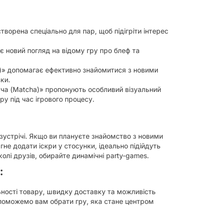
творена спеціально для пар, щоб підігріти інтерес
 новий погляд на відому гру про блеф та
g)» допомагає ефективно знайомитися з новими
ки.
тча (Matcha)» пропонують особливий візуальний
у під час ігрового процесу.
 зустрічі. Якщо ви плануєте знайомство з новими
гне додати іскри у стосунки, ідеально підійдуть
олі друзів, обирайте динамічні party-games.
:
ьності товару, швидку доставку та можливість
опоможемо вам обрати гру, яка стане центром