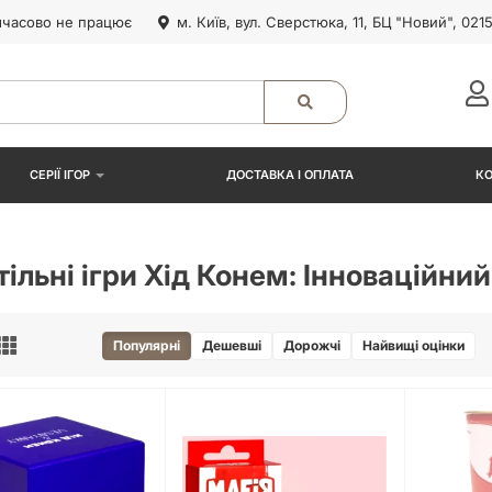
часово не працює
м. Київ, вул. Сверстюка, 11, БЦ "Новий", 021
СЕРІЇ ІГОР
ДОСТАВКА І ОПЛАТА
К
ільні ігри Хід Конем: Інноваційний
Популярні
Дешевші
Дорожчі
Найвищі оцінки