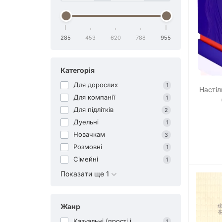
285
453
620
788
955
Категорія
Для дорослих
1
Настіл
Для компанії
1
Для підлітків
2
Дуельні
1
Новачкам
3
Розмовні
1
Сімейні
1
Показати ще 1
Жанр
Казуальні (прості і
1