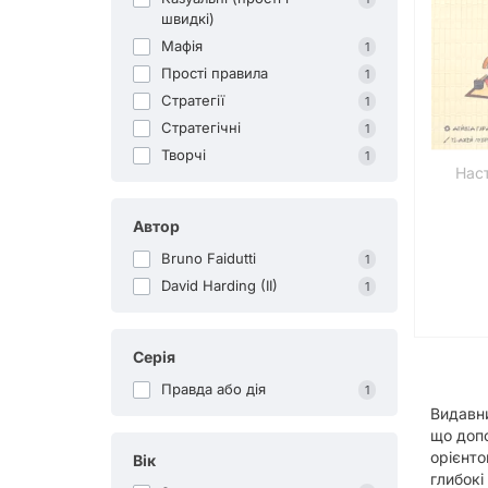
швидкі)
Мафія
1
Прості правила
1
Стратегії
1
Стратегічні
1
Творчі
1
Наст
Автор
Bruno Faidutti
1
David Harding (II)
1
Серія
Правда або дія
1
Видавни
що допо
орієнто
Вік
глибокі