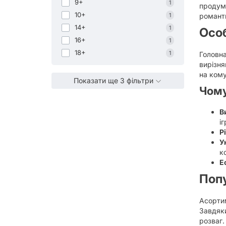
9+
1
продума
10+
1
романт
14+
1
Особ
16+
1
18+
1
Головна
вирізня
на кому
Показати ще 3 фільтри
Чому
В
і
Р
У
к
Е
Попу
Асортим
Завдяки
розваг.