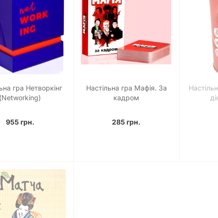
ьна гра Нетворкінг
Настільна гра Мафія. За
Настіль
(Networking)
кадром
ді
955 грн.
285 грн.