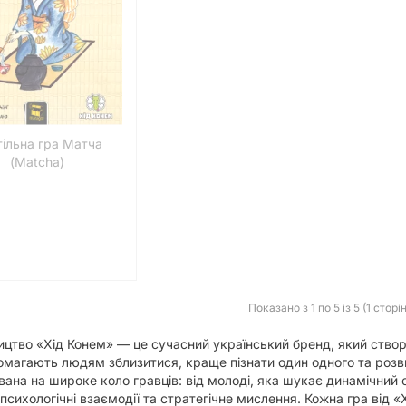
ільна гра Матча
(Matcha)
Показано з 1 по 5 із 5 (1 сторі
цтво «Хід Конем» — це сучасний український бренд, який створює
магають людям зблизитися, краще пізнати один одного та розви
вана на широке коло гравців: від молоді, яка шукає динамічний 
 психологічні взаємодії та стратегічне мислення. Кожна гра від 