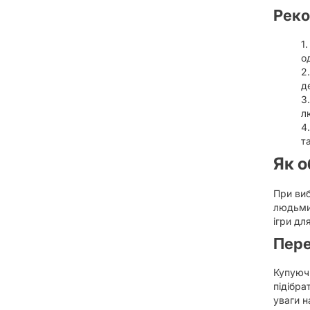
Реко
о
д
л
т
Як о
При виб
людьми,
ігри дл
Пере
Купуючи
підібра
уваги н