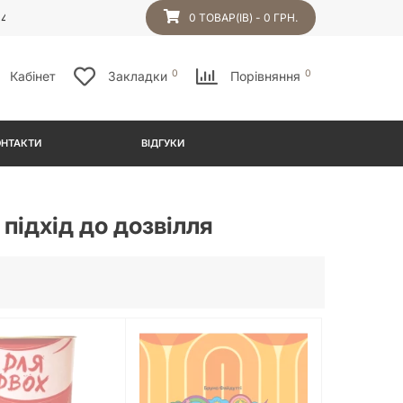
54
0 ТОВАР(ІВ) - 0 ГРН.
0
0
Кабінет
Закладки
Порівняння
ОНТАКТИ
ВІДГУКИ
 підхід до дозвілля