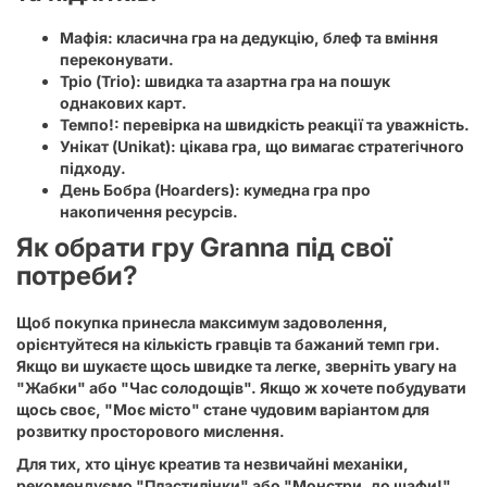
Мафія:
класична гра на дедукцію, блеф та вміння
переконувати.
Тріо (Trio):
швидка та азартна гра на пошук
однакових карт.
Темпо!:
перевірка на швидкість реакції та уважність.
Унікат (Unikat):
цікава гра, що вимагає стратегічного
підходу.
День Бобра (Hoarders):
кумедна гра про
накопичення ресурсів.
Як обрати гру Granna під свої
потреби?
Щоб покупка принесла максимум задоволення,
орієнтуйтеся на кількість гравців та бажаний темп гри.
Якщо ви шукаєте щось швидке та легке, зверніть увагу на
"Жабки"
або
"Час солодощів"
. Якщо ж хочете побудувати
щось своє,
"Моє місто"
стане чудовим варіантом для
розвитку просторового мислення.
Для тих, хто цінує креатив та незвичайні механіки,
рекомендуємо
"Пластилінки"
або
"Монстри, до шафи!"
.