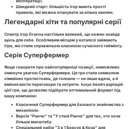
експлуатації.
Швидкий старт:
більшість ігор мають прості
правила, які можна опанувати за кілька хвилин.
Легендарні хіти та популярні серії
Спектр ігор Granna настільки великий, що кожен знайде
щось для себе. Особливим місцем у каталозі займають
ігри, які стали справжньою класикою сучасного геймінгу.
Серія Суперфермер
Якщо говорити про найпопулярніші позиції, неможливо
оминути увагою
Суперфермера
. Ця гра стала символом
сімейних протистоянь, де головне — не лише вдача, а й
вміння вести переговори та хитрити. Існує безліч варіацій
цієї гри, що дозволяє підібрати оптимальний формат під
вашу компанію:
Класичний Суперфермер для базового знайомства з
механікою.
Версія "Ранчо" та "У стилі Ранчо" для тих, хто хоче
більше масштабу.
Спеціальний набір "3 в 1 Борсук & Коза" для