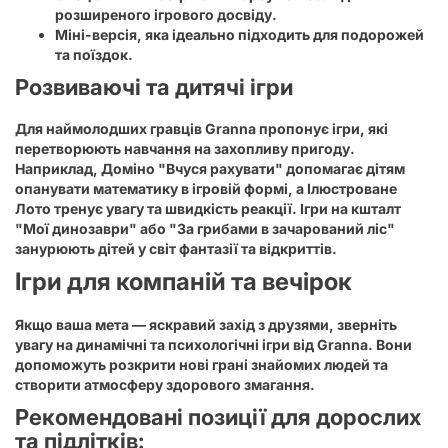
розширеного ігрового досвіду.
Міні-версія, яка ідеально підходить для подорожей
та поїздок.
Розвиваючі та дитячі ігри
Для наймолодших гравців Granna пропонує ігри, які
перетворюють навчання на захопливу пригоду.
Наприклад,
Доміно "Вчуся рахувати"
допомагає дітям
опанувати математику в ігровій формі, а
Ілюстроване
Лото
тренує увагу та швидкість реакції. Ігри на кшталт
"Мої динозаври"
або
"За грибами в зачарований ліс"
занурюють дітей у світ фантазії та відкриттів.
Ігри для компаній та вечірок
Якщо ваша мета — яскравий захід з друзями, зверніть
увагу на динамічні та психологічні ігри від Granna. Вони
допоможуть розкрити нові грані знайомих людей та
створити атмосферу здорового змагання.
Рекомендовані позиції для дорослих
та підлітків: