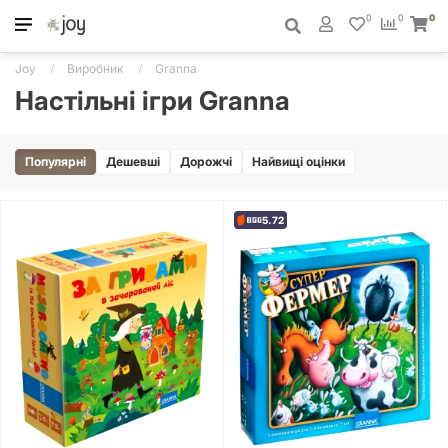
0
0
0
Joy
Виробник
Granna
Настільні ігри Granna
Популярні
Дешевші
Дорожчі
Найвищі оцінки
5.72