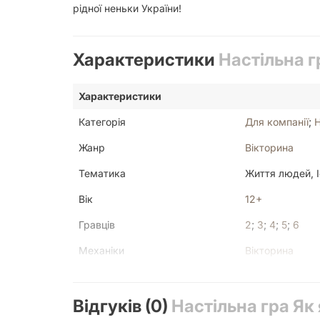
рідної неньки України!
Характеристики
Настільна гр
Характеристики
Категорія
Для компанії
;
Жанр
Вікторина
Тематика
Життя людей, Іс
Вік
12+
Гравців
2
;
3
;
4
;
5
;
6
Механіки
Вікторина
Мова
Українська
Відгуків (0)
Текст у грі
Настільна гра Як 
Багато