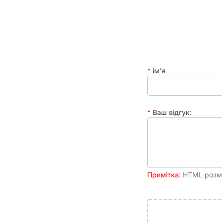
У коробці
105 двосторонн
Час партії
30 - 60 хвилин
ім'я
Ваш відгук:
Примітка:
HTML розмі