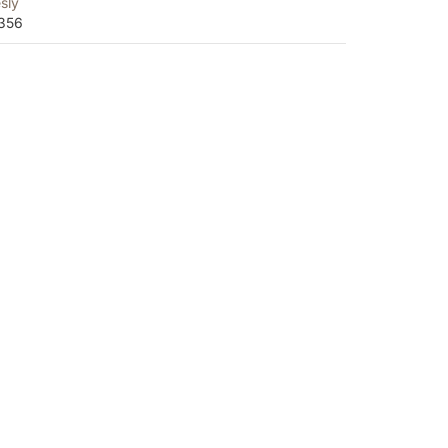
sly
356