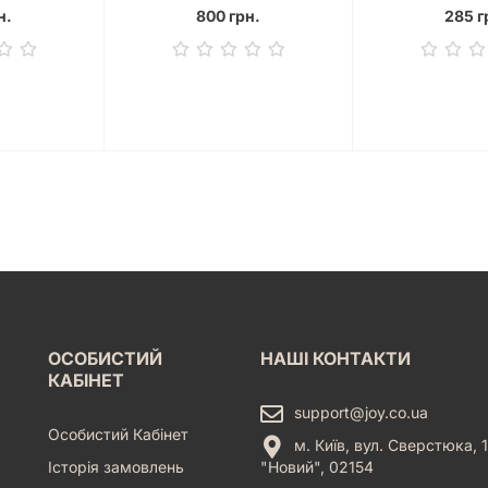
Music
н.
800 грн.
285 г
ОСОБИСТИЙ
НАШІ КОНТАКТИ
КАБІНЕТ
support@joy.co.ua
Особистий Кабінет
м. Київ, вул. Сверстюка, 1
Історія замовлень
"Новий", 02154