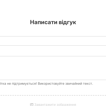
іх карток , правила гри
Написати відгук
тка не підтримується! Використовуйте звичайний текст.
Завантажити зображення