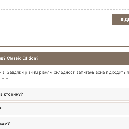
ВІД
в? Classic Edition?
ів. Завдяки різним рівням складності запитань вона підходить як 
‍👧‍👦
 вікторину?
?
чкам?