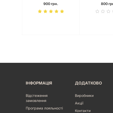
.
900 грн.
800 гр
ІНФОРМАЦІЯ
ДОДАТКОВО
Відстеження
Виробники
замовлення
Акції
Програма лояльності
Контакти