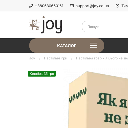
+380630660161
support@joy.co.ua
Тим
КАТАЛОГ
Joy
Настільні ігри
Настільна гра Як я цього не зна
Кешбек 35 грн