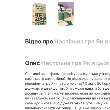
Відео про
Настільна гра Як я 
Опис
Настільна гра Як я цьог
Сьогодні вся інформація світу знаходиться у вашо
пам’ятаєте самостійно? Чи відклалася у дальніх за
перевірити гра Як я цього не знав? Classic Editio
долучайте дітей до гри. Хто зможе надати більше
досвіду за плечима, чи школяр, який це проходив
пізнавальною метою, як розповідаючи діткам ціка
себе щось нове, або дуже гарно забуте. Тому не б
впевнено сказати «А тепер - я це вже знаю!» Також 