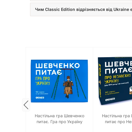
Чим Classic Edition відрізняється від Ukraine 
а Гра-
Настільна гра Шевченко
Настільна гра
ини світу
питає. Гра про Україну
питає про Н
Украї