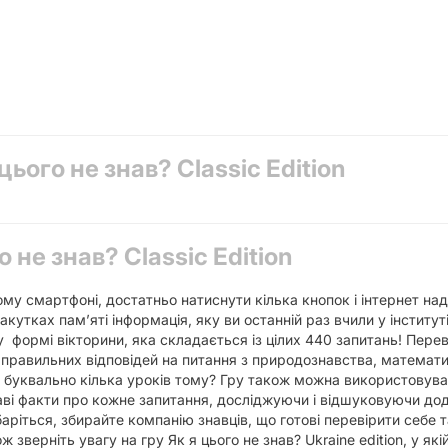
цього не знав? Classic Edition
о не знав? Classic Edition
му смартфоні, достатньо натиснути кілька кнопок і інтернет надас
кутках пам’яті інформація, яку ви останній раз вчили у інституті
n у формі вікторини, яка складається із цілих 440 запитань! Пер
 правильних відповідей на питання з природознавства, математи
 буквально кілька уроків тому? Гру також можна використовуват
ві факти про кожне запитання, досліджуючи і відшуковуючи дода
аріться, збирайте компанію знавців, що готові перевірити себе т
зверніть увагу на гру Як я цього не знав? Ukraine edition, у якій 