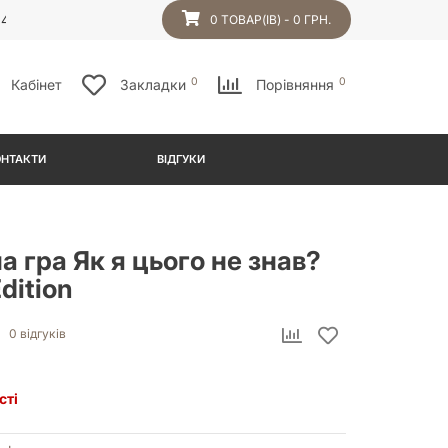
54
0 ТОВАР(ІВ) - 0 ГРН.
0
0
Кабінет
Закладки
Порівняння
ОНТАКТИ
ВІДГУКИ
а гра Як я цього не знав?
dition
0 відгуків
сті