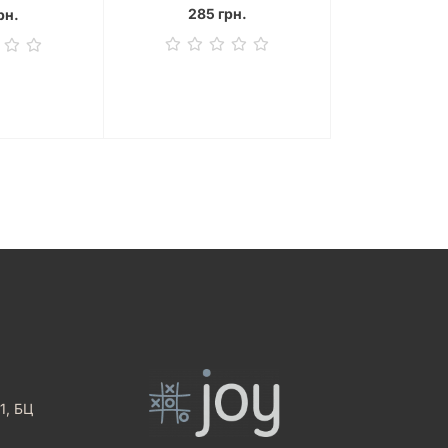
285 грн.
рн.
1, БЦ