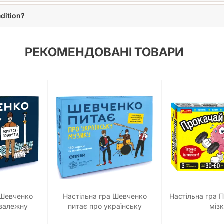
edition?
РЕКОМЕНДОВАНІ ТОВАРИ
 Шевченко
Настільна гра Шевченко
Настільна гра 
езалежну
питає про українську
міз
ну
музику ORNER x Bezodnya