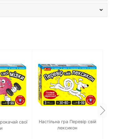
Настільна гра Перевір свій
Прокачай cвої
лексикон
ки