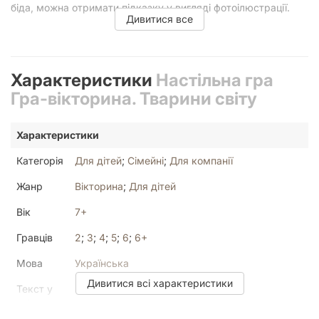
біда, можна отримати підказку у вигляді фотоілюстрації.
Дивитися все
Якщо гравець відповів правильно - він рухається далі,
знову кидаючи кубик.
Характеристики
Настільна гра
Якщо правильної відповіді немає - хід переходить до
наступного гравця.
Гра-вікторина. Тварини світу
Характеристики
Що цікавого пропонує гра?
Категорія
Для дітей
;
Сімейні
;
Для компанії
За правилами один гравець стає ведучим, він матиме
список правильних відповідей. Також цікавим елементом
Жанр
Вікторина
;
Для дітей
гри є колесо фортуни, за допомогою якого буде обиратися
тема для запитання.
Вік
7+
Гравців
2
;
3
;
4
;
5
;
6
;
6+
Мова
Українська
Дивитися всі характеристики
Текст у
Багато
грі