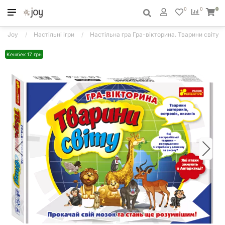
0
0
0
Joy
Настільні ігри
Настільна гра Гра-вікторина. Тварини світу
Кешбек 17 грн