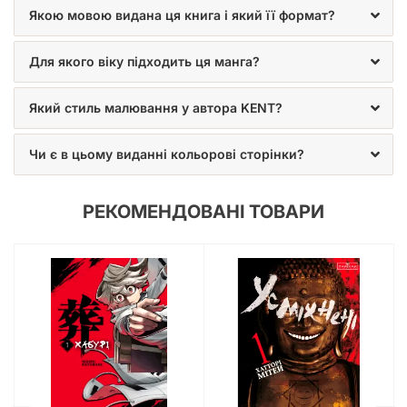
поповненням для будь-якої домашньої бібліотеки, що
Якою мовою видана ця книга і який її формат?
дозволить вам повертатися до її сторінок знову і знову. Не
пропустіть можливість стати одним з перших, хто відкриє
для себе цю дивовижну історію. Замовте «Мангу БЕЗ/БАРВ.
Для якого віку підходить ця манга?
Том 1» вже сьогодні та пориньте у світ, де кожен кадр
розповідає свою історію! Шукаєте, де купити українську
Який стиль малювання у автора KENT?
мангу? Тоді ви потрапили за адресою! Наш магазин
пропонує широкий асортимент найкращих українських
коміксів та манги, і «БЕЗ/БАРВ. Том 1» – одна з
Чи є в цьому виданні кольорові сторінки?
найяскравіших новинок, яка точно варта вашої уваги. Ми
гарантуємо швидку доставку та відмінний сервіс.
Зануртеся у світ пригод, загадок та неперевершених
РЕКОМЕНДОВАНІ ТОВАРИ
емоцій разом із мангою «БЕЗ/БАРВ»!