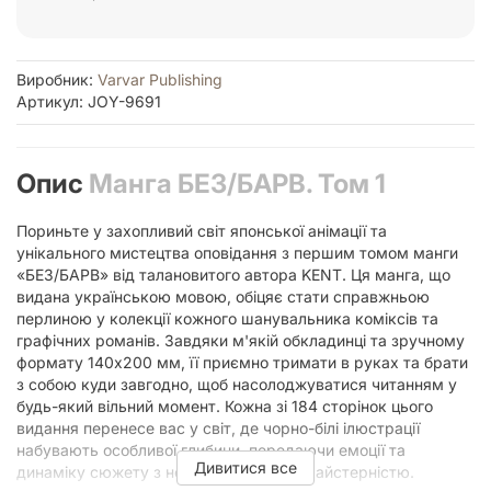
Виробник:
Varvar Publishing
Артикул: JOY-9691
Опис
Манга БЕЗ/БАРВ. Том 1
Пориньте у захопливий світ японської анімації та
унікального мистецтва оповідання з першим томом манги
«БЕЗ/БАРВ» від талановитого автора KENT. Ця манга, що
видана українською мовою, обіцяє стати справжньою
перлиною у колекції кожного шанувальника коміксів та
графічних романів. Завдяки м'якій обкладинці та зручному
формату 140х200 мм, її приємно тримати в руках та брати
з собою куди завгодно, щоб насолоджуватися читанням у
будь-який вільний момент. Кожна зі 184 сторінок цього
видання перенесе вас у світ, де чорно-білі ілюстрації
набувають особливої глибини, передаючи емоції та
Дивитися все
динаміку сюжету з неперевершеною майстерністю.