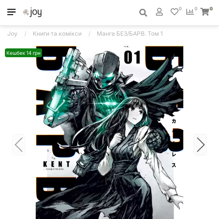
0
0
0
Joy
Книги та комікси
Манга БЕЗ/БАРВ. Том 1
Кешбек 14 грн