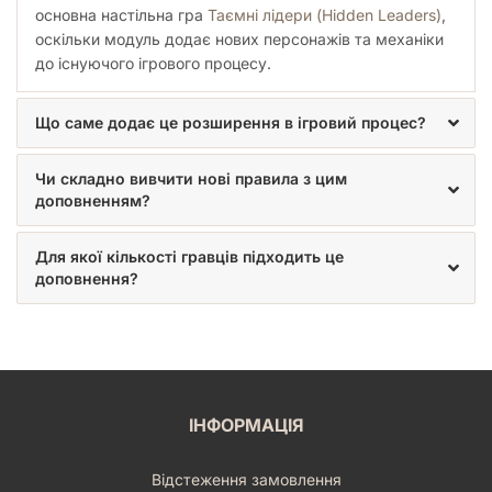
артефакту таку кількість жетонів артефакту, яку зображено
основна настільна гра
Таємні лідери (Hidden Leaders)
,
на цій карті.
оскільки модуль додає нових персонажів та механіки
Кожен цей жетон - це одна активація карти. Учасники
до існуючого ігрового процесу.
можуть у свій хід скинути один жетон з карти, щоб
активувати її властивість.
Активувати артефакт можна тільки один раз у хід.
Що саме додає це розширення в ігровий процес?
Додатковим правилом є час активації: артефакти із
символом блискавки можна активувати під час першого
Чи складно вивчити нові правила з цим
кроку у свій хід, артефакти з пісочним годинником - під час
доповненням?
четвертого кроку.
Для якої кількості гравців підходить це
доповнення?
ІНФОРМАЦІЯ
Відстеження замовлення