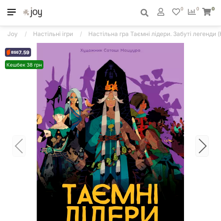
0
0
0
Joy
Настільні ігри
Настільна гра Таємні лідери. Забуті легенди (
7.59
Кешбек 38 грн