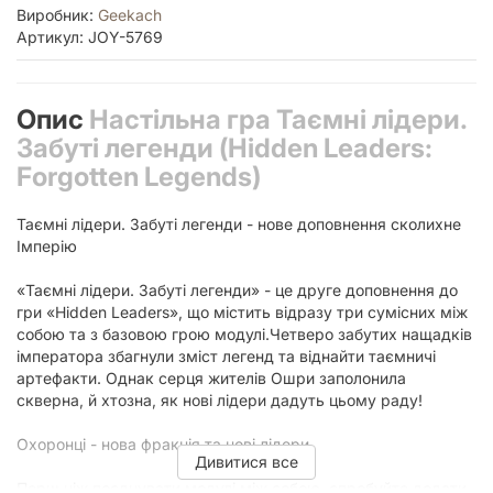
Виробник:
Geekach
Артикул: JOY-5769
Опис
Настільна гра Таємні лідери.
Забуті легенди (Hidden Leaders:
Forgotten Legends)
Таємні лідери. Забуті легенди - нове доповнення сколихне
Імперію
«Таємні лідери. Забуті легенди» - це друге доповнення до
гри «Hidden Leaders», що містить відразу три сумісних між
собою та з базовою грою модулі.Четверо забутих нащадків
імператора збагнули зміст легенд та віднайти таємничі
артефакти. Однак серця жителів Ошри заполонила
скверна, й хтозна, як нові лідери дадуть цьому раду!
Охоронці - нова фракція та нові лідери
Дивитися все
Перш ніж поєднувати модулі між собою, спробуйте додати