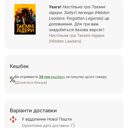
Увага!
Настільна гра Таємні
лідери. Забуті легенди (Hidden
Leaders: Forgotten Legends)
це
доповнення. Для гри вам
знадобиться базова версія:!
Настільна гра Таємні лідери
(Hidden Leaders)
Кешбек
Ви отримаєте
38 грн
кешбеку
за покупку цього товару
(
Дізнатися більше
)
Варіанти доставки
У відділення Нової Пошти
Орієнтовна дата доставки: