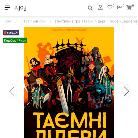
0
0
0
Joy
Настільні ігри
Настільна гра Таємні лідери (Hidden Leaders)
6.71
Кешбек 47 грн