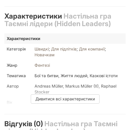
перемогою синього. Червоний і зелений у зоні бойових дій >
Перемога чорних. Кожен гравець, який приєднався до
Характеристики
Настільна гра
фракції-переможця, може претендувати на перемогу.
Однак у них повинно бути більше героїв цього кольору, ніж
Таємні лідери (Hidden Leaders)
у будь-якого конкурента. Таємні лідери (Hidden Leaders) —
це швидка, легка стратегічна карткова гра з прямою
Характеристики
взаємодією з гравцем. Він поєднує елементи побудови
картини та дедукції з унікальним механізмом виграшу.
Категорія
Швидкі
;
Для підлітків
;
Для компанії
;
Новачкам
Жанр
Фентезі
Тематика
Бої та битви, Життя людей, Казкові істоти
Автор
Andreas Müller, Markus Müller (II), Raphael
Stocker
Дивитися всі характеристики
Вік
10+
Гравців
2
;
3
;
4
;
5
;
6
Відгуків (0)
Настільна гра Таємні
Країна
Україна
друку