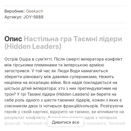
Виробник:
Geekach
Артикул: JOY-5688
Опис
Настільна гра Таємні лідери
(Hidden Leaders)
Острів Ошра в сум'ятті. Після смерті імператора конфлікт
між гірськими племенами та імперською армією
загострився. У той час як Люди Води намагаються
зберегти рівновагу між давніми суперниками, Нежить
націлена на ескалацію війни. Вся надія покладається на
шістьох дітей імператора: хто з них претендуватиме на
трон? У грі Таємні лідери (Hidden Leaders) ви берете на
себе роль одного з шести таємних лідерів, кожен з яких є
союзником двох із чотирьох фракцій/кольорів. Розігруючи
героїв у своїй картині, відкрито чи таємно, ви впливаєте на
результат конфлікту. В кінці гри виграє одна з чотирьох
Дивитися все
фракцій: Червоний провідний > Червона перемога. Зелений
лідер > Зелена перемога. Рівня між червоним і зеленим >