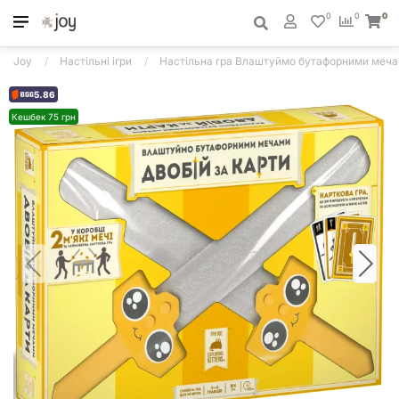
0
0
0
Joy
Настільні ігри
Настільна гра Влаштуймо бутафорними меч
5.86
Кешбек 75 грн