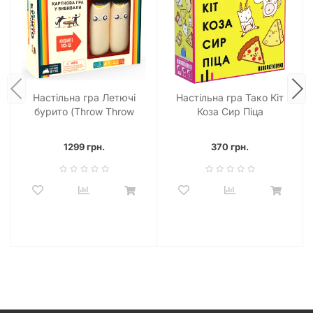
Обираючи «Влаштуймо бутафорними мечами ДВОБІЙ ЗА
КАРТИ», ви отримуєте не просто настільну гру, а цілий
арсенал позитивних емоцій та переваг, що зроблять ваш
дозвілля незабутнім:
Неперевершена Динаміка:
Кожна партія – це
Настільна гра Летючі
Настільна гра Тако Кіт
вибухова суміш швидкості, тактики та веселощів, що
бурито (Throw Throw
Коза Сир Піца
не дасть засумувати жодному гравцеві.
Burrito)
Універсальність для Будь-якого Віку:
Легкі правила
та захопливий ігровий процес роблять її ідеальною
1299 грн.
370 грн.
для дітей та дорослих, об’єднуючи покоління за
одним столом.
Розвиток Навичок:
Гра чудово тренує реакцію,
координацію рухів та швидкість прийняття рішень, що
є корисним у повсякденному житті.
Висока Реграбельність:
Короткі партії та
різноманітність карток забезпечують високу цінність
повторного проходження, адже кожен двобій буде
унікальним.
Українська Мова:
Повна локалізація дозволяє
насолоджуватися грою рідною мовою, занурюючись