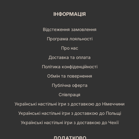
у атмосферу без жодних перешкод.
Ця настільна гра – це інвестиція у ваш гарний настрій та
ІНФОРМАЦІЯ
незабутні моменти, проведені з близькими. Вона стане
чудовим подарунком для любителів активних розваг та тих,
хто шукає щось новеньке та оригінальне для своєї колекції.
Відстеження замовлення
Завдяки своїй простоті та захопливості, «Двобій за Карти»
Програма лояльності
легко знайде місце у вашому серці та на вашому ігровому
столі, запрошуючи знову і знову влаштовувати справжні
Про нас
бутафорні двобої за карти! Приготуйтеся до сміху, азарту
Доставка та оплата
та незабутніх емоцій з цією дивовижною настільною грою!
Політика конфіденційності
Обмін та повернення
Публічна оферта
Співпраця
Українські настільні ігри з доставкою до Німеччини
Українські настільні ігри з доставкою до Польщі
Українські настільні ігри з доставкою до Чехії
ДОДАТКОВО