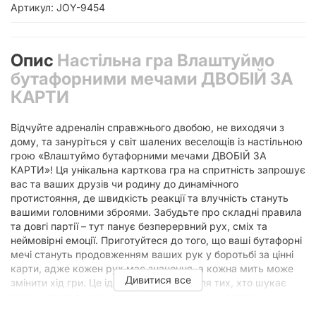
Артикул: JOY-9454
Опис
Настільна гра Влаштуймо
бутафорними мечами ДВОБІЙ ЗА
КАРТИ
Відчуйте адреналін справжнього двобою, не виходячи з
дому, та зануріться у світ шалених веселощів із настільною
грою «Влаштуймо бутафорними мечами ДВОБІЙ ЗА
КАРТИ»! Ця унікальна карткова гра на спритність запрошує
вас та ваших друзів чи родину до динамічного
протистояння, де швидкість реакції та влучність стануть
вашими головними зброями. Забудьте про складні правила
та довгі партії – тут панує безперервний рух, сміх та
неймовірні емоції. Приготуйтеся до того, що ваші бутафорні
мечі стануть продовженням ваших рук у боротьбі за цінні
карти, адже кожен рух має значення, а кожна мить може
Дивитися все
змінити хід гри. Це ідеальний варіант для тих, хто шукає
легку, але водночас захопливу розвагу, що здатна
об’єднати гравців різного віку за одним столом.