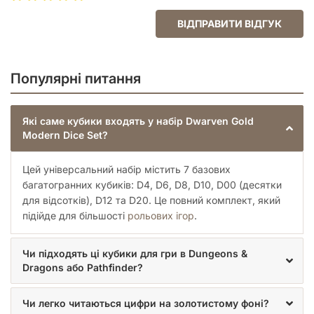
системах, де потрібен більш широкий діапазон чисел.
D20 (двадцятигранник):
Король НРІ кубиків, цей
ВІДПРАВИТИ ВІДГУК
кубик є основою для перевірки успіху дії, атак та
інших найважливіших рішень у таких іграх, як
Dungeons & Dragons, Pathfinder та багатьох інших
фентезійних світах.
Популярні питання
Естетика та Функціональність: Чому
Dwarven Gold — Ваш Вибір
Які саме кубики входять у набір Dwarven Gold
Modern Dice Set?
Набір
Dwarven Gold Modern Dice Set (7)
не лише
функціональний, але й надзвичайно привабливий. Його
Цей універсальний набір містить 7 базових
унікальний золотий відтінок з сучасним оздобленням
створить неповторну атмосферу за вашим ігровим столом.
багатогранних кубиків: D4, D6, D8, D10, D00 (десятки
Це кубики, які не просто лежать, а виблискують і
для відсотків), D12 та D20. Це повний комплект, який
привертають погляди, додаючи відчуття розкоші та давньої
підійде для більшості
рольових ігор
.
мудрості до кожної гри. Незалежно від того, чи проводите
ви епічну кампанію в D&D, досліджуєте моторошні таємниці
Чи підходять ці кубики для гри в Dungeons &
в Call of Cthulhu, чи боретеся за виживання в світі Pathfinder,
Dragons або Pathfinder?
ці кубики стануть вашим надійним супутником. Вони
ідеально підходять для:
Чи легко читаються цифри на золотистому фоні?
Настільних рольових ігор (D&D, Pathfinder, Warhammer