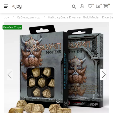
0
0
0
Joy
Кубики для ігор
Набір кубиків Dwarven Gold Modern Dice Set
Кешбек 42 грн