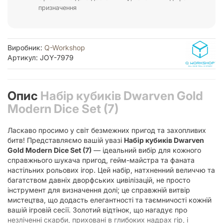
призначення
Виробник:
Q-Workshop
Артикул: JOY-7979
Опис
Набір кубиків Dwarven Gold
Modern Dice Set (7)
Ласкаво просимо у світ безмежних пригод та захопливих
битв! Представляємо вашій увазі
Набір кубиків Dwarven
Gold Modern Dice Set (7)
— ідеальний вибір для кожного
справжнього шукача пригод, гейм-майстра та фаната
настільних рольових ігор. Цей набір, натхненний величчю та
багатством давніх дворфських цивілізацій, не просто
інструмент для визначення долі; це справжній витвір
мистецтва, що додасть елегантності та таємничості кожній
вашій ігровій сесії. Золотий відтінок, що нагадує про
незліченні скарби, приховані в глибоких надрах гір, і