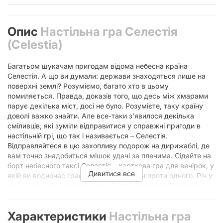
Опис
Настільна гра Селестія
(Celestia)
Багатьом шукачам пригодам відома небесна країна
Селестія. А що ви думали: держави знаходяться лише на
поверхні землі? Розуміємо, багато хто в цьому
помиляється. Правда, доказів того, що десь між хмарами
парує декілька міст, досі не було. Розумієте, таку країну
доволі важко знайти. Але все-таки з’явилося декілька
сміливців, які зуміли відправитися у справжні пригоди в
настільній грі, що так і називається – Селестія.
Відправляйтеся в цю захопливу подорож на дирижаблі, де
вам точно знадобиться мішок удачі за плечима. Сідайте на
борт небесного таксі Селестія – карткова гра для вечірок, у
Дивитися все
якій ви водночас граєте спільно та один проти одного. Річ у
тім, що ви всі знаходитися на борту одного повітряного
судна. На вашому шляху будуть зустрічатися перепони, із
якими боротиметься лише капітан. Якщо у нього нічого не
Характеристики
Настільна гра
вдасться, то і всі на борту зазнають невдачі. Ви, звісно,