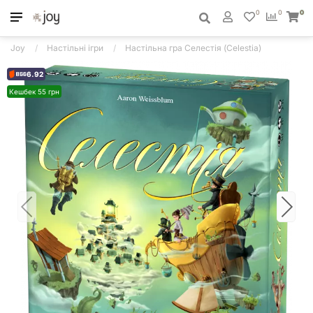
0
0
0
Joy
Настільні ігри
Настільна гра Селестія (Celestia)
6.92
Кешбек 55 грн