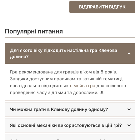
Після завершення п’ятого раунду переходьте до фінального
ВІДПРАВИТИ ВІДГУК
підрахунку очок. Ви здобудете очки за гостинці, друзів,
нашивки, залишкові ресурси й забави. Гравець із найвищим
результатом перемагає — він завоював найбільше сердець
на фестивалі! У разі нічиєї перемагають усі претенденти, і
Популярні питання
це навіть краще, ніж перемогти самому!
Для якого віку підходить настільна гра Кленова
Відеоогляд настільної гри Кленова долина (Maple Valley)
долина?
Гра рекомендована для гравців віком від 8 років.
Завдяки доступним правилам та затишній тематиці,
вона ідеально підходить як
сімейна гра
для спільного
проведення часу з дітьми та дорослими. 🌲
Чи можна грати в Кленову долину одному?
Які основні механіки використовуються в цій грі?