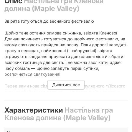
Опис
Настільна гра Кленова
долина (Maple Valley)
Звірята готуються до весняного фестивалю
Щойно тане остання зимова сніжинка, звірята Кленової
Долини починають готуватися до щорічного фестивалю, на
якому святкують прийдешню весну. Поки дорослі наводять
красу в селищах, наймолодші (і найпрудкіші) звірята
отримують завдання прочесати довколишні ліси й зібрати
всіляких гостинців для свята. І не можна зволікати, адже
часу обмаль — щойно западуть перші сутінки,
розпочнеться святкування!
Дивитися все
Перед вами нова сімейна гра у світі популярного «Лісового
затишку»! «Кленова долина» — це надзвичайно затишна
економічна стратегія на мандрування шляхами,
розпоряджання ресурсами, збирання друзів і створення
Характеристики
Настільна гра
гостинців. На меті ви матимете завоювати якнайбільше
сердець на щорічному весняному фестивалі. Здебільшого
Кленова долина (Maple Valley)
ви здобуватимете очки за створення гостинців, кожен із
яких знадобиться для певної забави, проте велика ватага