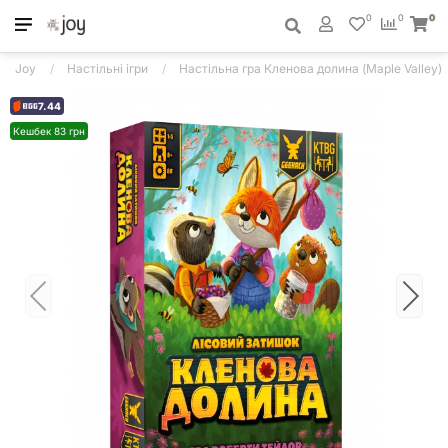
0
0
0
Joy
Настільні ігри
Настільна гра Кленова долина (Maple Valley)
7.44
Кешбек 83 грн