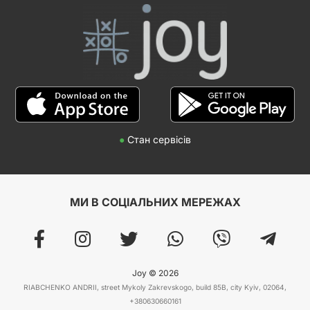
●
Стан сервісів
МИ В СОЦІАЛЬНИХ МЕРЕЖАХ
Joy © 2026
RIABCHENKO ANDRII, street Mykoly Zakrevskogo, build 85B, city Kyiv, 02064,
+380630660161