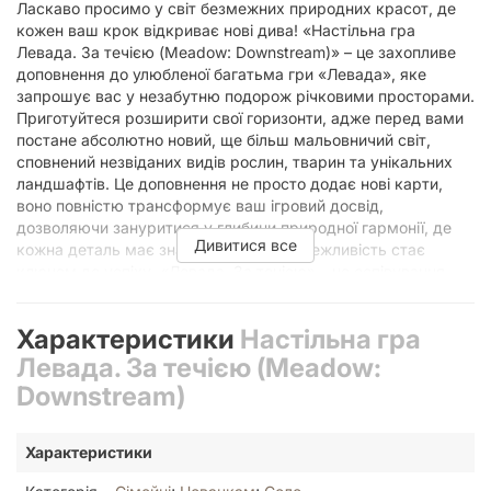
Ласкаво просимо у світ безмежних природних красот, де
кожен ваш крок відкриває нові дива! «Настільна гра
Левада. За течією (Meadow: Downstream)» – це захопливе
доповнення до улюбленої багатьма гри «Левада», яке
запрошує вас у незабутню подорож річковими просторами.
Приготуйтеся розширити свої горизонти, адже перед вами
постане абсолютно новий, ще більш мальовничий світ,
сповнений незвіданих видів рослин, тварин та унікальних
ландшафтів. Це доповнення не просто додає нові карти,
воно повністю трансформує ваш ігровий досвід,
дозволяючи зануритися у глибини природної гармонії, де
Дивитися все
кожна деталь має значення, а спостережливість стає
ключем до успіху. «Левада. За течією» – це оспівування
природи, де тихі річки відкривають свої секрети, а величні
ліси шепочуть давні історії, запрошуючи вас стати
Характеристики
Настільна гра
частиною цієї неперевершеної екосистеми.
Левада. За течією (Meadow:
Нові Горизонти Природи:
Downstream)
Досліджуйте Річковий Світ
«Левада. За течією» переносить гравців від звичних стежок
Характеристики
лісу та полів до жвавих річкових потоків, що прокладають