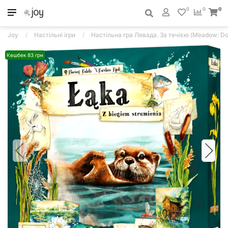
0
0
0
Joy
Настільні ігри
Настільна гра Левада. За течією (Meadow: D
Кешбек 83 грн