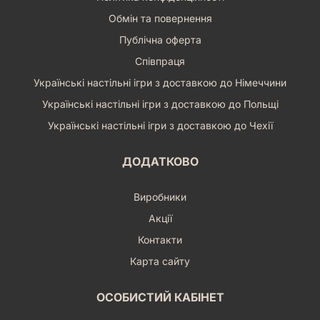
гравцям відчути себе справжніми натуралістами, що
Обмін та повернення
прокладають шлях крізь незвідані ділянки річки,
спостерігаючи за життям уздовж її берегів. Гра спонукає до
Публічна оферта
планування, аналізу та адаптації, що робить кожну партію
Співпраця
динамічною та захопливою. Завдяки високій
реграбельності, ви будете знову і знову повертатися до
Українські настільні ігри з доставкою до Німеччини
річкових пригод, відкриваючи нові комбінації та стратегії.
Українські настільні ігри з доставкою до Польщі
«Левада. За течією» – це інвестиція у ваш інтелектуальний
відпочинок, що подарує безліч годин приємного дозвілля та
Українські настільні ігри з доставкою до Чехії
позитивних емоцій.
Обирайте «Левада. За течією», щоб розширити свої
ДОДАТКОВО
горизонти та зануритися у світ, де кожен елемент природи
має свою цінність, а ви – єдиний, хто може розкрити всі її
Виробники
таємниці!
Акції
Контакти
Карта сайту
ОСОБИСТИЙ КАБІНЕТ