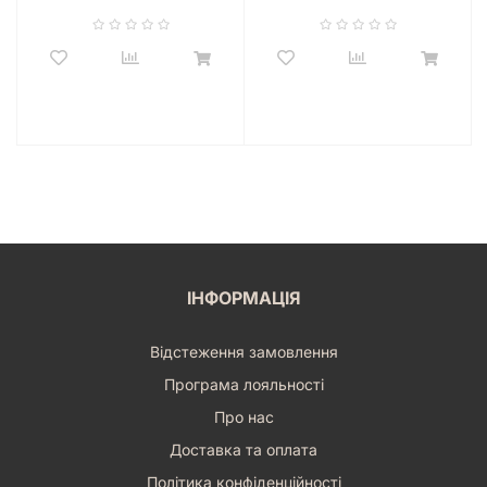
карта – це мініатюрний витвір мистецтва, що зображує
реалістичні та деталізовані ілюстрації тварин, птахів,
рослин та пейзажів. Це не просто карти, це вікна у світ
природи, які роблять ігровий процес надзвичайно затишним
та атмосферним. Компоненти гри виконані з високою
якістю: міцні картки, зручні жетони, красиві маркери
каякерів та двостороннє ігрове поле, що додає ще більше
варіантів для гри. Все це створює відчуття справжнього
занурення в дику природу, де ви – дослідник і спостерігач,
який відкриває її таємниці. «Левада. За течією» – це більше,
ніж гра; це інтерактивний спосіб з'єднатися з красою
навколишнього світу, розвинути уважність і логічне
мислення, а також просто чудово провести час наодинці чи
ІНФОРМАЦІЯ
в компанії близьких.
Відкрийте для Себе Нові Шляхи
Відстеження замовлення
Досліджень
Програма лояльності
З «Настільною грою Левада. За течією (Meadow:
Про нас
Downstream)» ви отримуєте не просто доповнення, а цілу
Доставка та оплата
низку нових можливостей для стратегічного мислення та
естетичного задоволення. Це розширення дозволяє
Політика конфіденційності