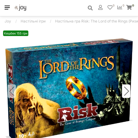
0
0
0
Joy
Настільні ігри
Настільна гра Risk: The Lord of the Rings (Риз
Кешбек 155 грн