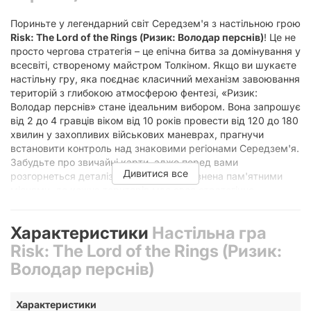
Пориньте у легендарний світ Середзем'я з настільною грою
Risk: The Lord of the Rings (Ризик: Володар перснів)
! Це не
просто чергова стратегія – це епічна битва за домінування у
всесвіті, створеному майстром Толкіном. Якщо ви шукаєте
настільну гру, яка поєднає класичний механізм завоювання
територій з глибокою атмосферою фентезі, «Ризик:
Володар перснів» стане ідеальним вибором. Вона запрошує
від 2 до 4 гравців віком від 10 років провести від 120 до 180
хвилин у захопливих військових маневрах, прагнучи
встановити контроль над знаковими регіонами Середзем'я.
Забудьте про звичайні карти, адже перед вами
Дивитися все
розгорнеться деталізована мапа, наповнена пам'ятними
місцями, де кожна територія має своє стратегічне
значення.
«Ризик: Володар перснів» бере за основу перевірену часом
Характеристики
Настільна гра
механіку класичного «Ризику», але збагачує її елементами,
Risk: The Lord of the Rings (Ризик:
які ідеально вписуються в лор «Володаря перснів». Гравці
Володар перснів)
обирають одну з фракцій – відважних Сил Добра або грізні
Легіони Темряви – і починають боротьбу за ключові регіони.
Ваша мета – не лише захопити території, але й виконати
Характеристики
певні квести, пов'язані з історією Єдиного Персня, додаючи