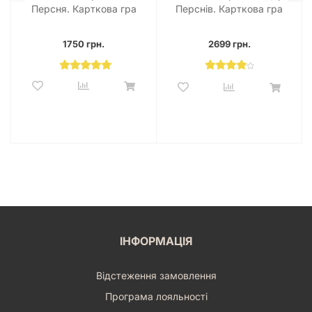
Персня. Карткова гра
Перснів. Карткова гра
(War of the Ring: The Card
(The Lord of the Rings:
Game)
The Card Game)
1750 грн.
2699 грн.
ІНФОРМАЦІЯ
Відстеження замовлення
Програма лояльності