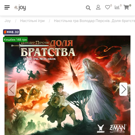
0
0
0
Joy
Настільні ігри
Настільна гра Володар Перснів. Доля братства (
8.32
Кешбек 148 грн