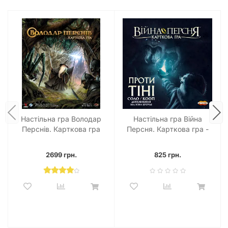
Настільна гра Володар
Настільна гра Війна
Перснів. Карткова гра
Персня. Карткова гра -
(The Lord of the Rings:
Проти тіні (War of the
The Card Game)
Ring: The Card Game –
2699 грн.
825 грн.
Against the Shadow)