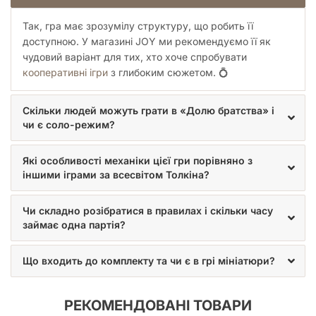
умінням, перемагайте ворожі загони та здобувайте
контроль над важливими локаціями, а найголовніше — не
Так, гра має зрозумілу структуру, що робить її
втрачайте надії!
доступною. У магазині JOY ми рекомендуємо її як
чудовий варіант для тих, хто хоче спробувати
Кінець гри
кооперативні ігри
з глибоким сюжетом. 💍
Гравці здобувають перемогу, коли Фродо успішно
завершує завдання «Знищте Єдиний Перстень». Якщо
Скільки людей можуть грати в «Долю братства» і
Фродо втрачає всі очки надії, гравці програють.
чи є соло-режим?
Які особливості механіки цієї гри порівняно з
іншими іграми за всесвітом Толкіна?
Чи складно розібратися в правилах і скільки часу
займає одна партія?
Що входить до комплекту та чи є в грі мініатюри?
РЕКОМЕНДОВАНІ ТОВАРИ