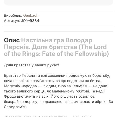
Виробник:
Geekach
Артикул: JOY-9384
Опис
Настільна гра Володар
Перснів. Доля братства (The Lord
of the Rings: Fate of the Fellowship)
Доля братства у ваших руках!
Братство Персня та їхні союзники продовжують боротьбу,
хоча не всі вже пам’ятають, за що ведеться ця битва.
Могутнім народам — людям, ґномам, ельфам — не дано
такого великого серця, як маленькому гобітові. Та надії
Фродо вистачить на всіх. Його рішучість освітлює
безкрайню дорогу, не дозволяючи іншим скласти зброю. За
Середзем'я!