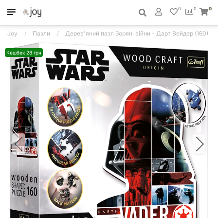
0
0
0
Joy
Пазли
Дерев'яний пазл Зоряні війни - Дарт Вейдер (160)
Кешбек 28 грн