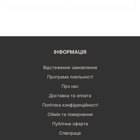
Вік: Від 9 років
Переваги: Розвиває логіку, моторику, концентрацію;
екологічно чистий продукт; колекційна цінність;
чудовий подарунок.
ІНФОРМАЦІЯ
Відстеження замовлення
Програма лояльності
Про нас
Доставка та оплата
Політика конфіденційності
Обмін та повернення
Публічна оферта
Співпраця