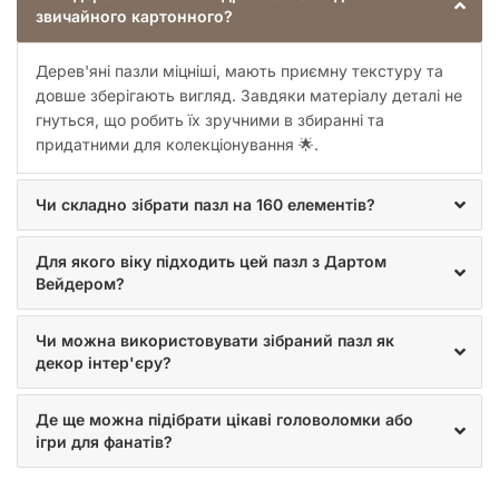
Розвага та Розвиток для Всієї Родини
звичайного картонного?
Збирання пазлів – це чудова активність для всієї родини. Це
Дерев'яні пазли міцніші, мають приємну текстуру та
можливість провести час разом, спілкуватися,
співпрацювати та насолоджуватися спільним творчим
довше зберігають вигляд. Завдяки матеріалу деталі не
процесом. Дерев'яний пазл «Зоряні Війни – Дарт Вейдер»
гнуться, що робить їх зручними в збиранні та
може стати центром уваги на сімейному вечорі або у
придатними для колекціонування 🌟.
дружній компанії. Після того, як пазл буде зібрано, ви
можете склеїти його та використовувати як унікальний
Чи складно зібрати пазл на 160 елементів?
елемент декору для вашого будинку, офісу чи дитячої
кімнати, демонструючи свою любов до «Зоряних Війн».
Цей пазл також є прекрасним інструментом для релаксації
Для якого віку підходить цей пазл з Дартом
та зняття стресу. У сучасному світі, сповненому
Вейдером?
інформаційного шуму та швидкого темпу життя, знайти
момент для спокою та зосередженості – справжня розкіш.
Чи можна використовувати зібраний пазл як
Збирання пазла дозволяє відволіктися від повсякденних
декор інтер'єру?
турбот, зануритися у медитативний процес та відновити
внутрішню рівновагу. Кожен успішно знайдений елемент
приносить задоволення та відчуття досягнення.
Де ще можна підібрати цікаві головоломки або
ігри для фанатів?
Ідеальний Подарунок для Кожного
Фана Зоряних Війн