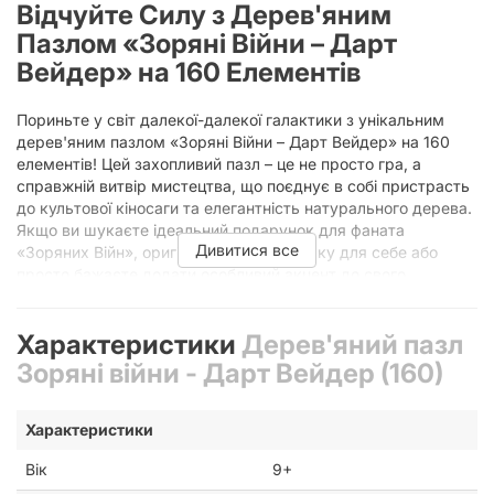
Відчуйте Силу з Дерев'яним
Пазлом «Зоряні Війни – Дарт
Вейдер» на 160 Елементів
Пориньте у світ далекої-далекої галактики з унікальним
дерев'яним пазлом «Зоряні Війни – Дарт Вейдер» на 160
елементів! Цей захопливий пазл – це не просто гра, а
справжній витвір мистецтва, що поєднує в собі пристрасть
до культової кіносаги та елегантність натурального дерева.
Якщо ви шукаєте ідеальний подарунок для фаната
Дивитися все
«Зоряних Війн», оригінальну головоломку для себе або
просто бажаєте додати особливий акцент до свого
інтер'єру, цей дерев'яний пазл стане чудовим вибором.
Дарт Вейдер, легендарний Темний Лорд ситхів, є одним з
Характеристики
Дерев'яний пазл
найвпізнаваніших і найхаризматичніших персонажів в історії
Зоряні війни - Дарт Вейдер (160)
кінематографа. Його зловісний образ, могутня присутність
та складна історія продовжують захоплювати мільйони
фанатів по всьому світу. Збираючи цей пазл, ви не просто
Характеристики
складаєте картинку – ви занурюєтеся в епічну сагу,
відновлюючи шматочок за шматочком величний портрет
Вік
9+
Вейдера. Кожна деталь пазла просякнута духом «Зоряних