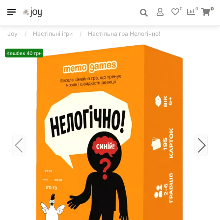
0
0
0
Joy
Настільні ігри
Настільна гра Нелогічно!
Кешбек 40 грн