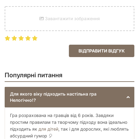
емоційний зв'язок з дитиною через спільний сміх та
творчість.
Вечірок з друзями:
коли потрібно швидко розрядити
Завантажити зображення
обстановку або розвеселити компанію.
Любителів розмовних ігор:
якщо ви любите
обговорювати, сперечатися та жартувати, ця гра
створена саме для вас.
Забудьте про занудні інструкції та суворі правила.
ВІДПРАВИТИ ВІДГУК
Дозвольте собі бути трохи дивними, нелогічними та
абсолютно щасливими разом із цією неймовірною грою!
Популярні питання
Для якого віку підходить настільна гра
Нелогічно!?
Гра розрахована на гравців від 6 років. Завдяки
простим правилам та творчому підходу вона ідеально
підходить як
для дітей
, так і для дорослих, які люблять
абсурдний гумор 🎈