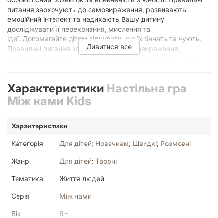
питання заохочують до самовираження, розвивають
емоційний інтелект та надихають Вашу дитину
досліджувати її переконання, мислення та
ідеї. Допомагайте дітям відчувати, що їх бачать та чують.
Дивитися все
Правильні питання заохочують до самовираження,
розвивають емоційний інтелект та надихають Вашу дитину
досліджувати її переконання, мислення та ідеї. Якщо ви
хочете розширити можливості своєї дитини, щоб вона
Характеристики
Настільна гра
прагнула стати найкращою версією себе, одночасно
зміцнюючи ваші спільні стосунки - настільна гра Між Нами
Між нами Kids
є чудовим інструментом для використання!
Характеристики
Категорія
Для дітей
;
Новачкам
;
Швидкі
;
Розмовні
Жанр
Для дітей
;
Творчі
Тематика
Життя людей
Серія
Між нами
Вік
6+