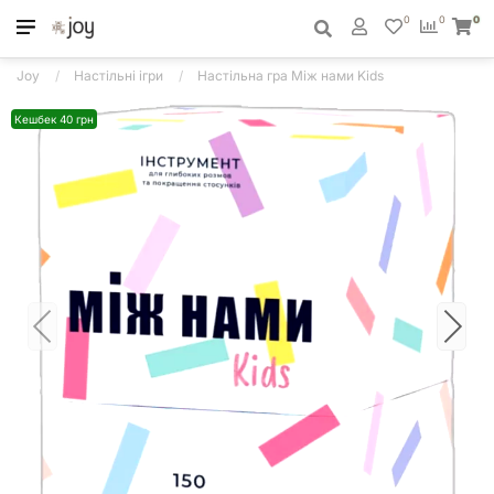
0
0
0
Joy
Настільні ігри
Настільна гра Між нами Kids
Кешбек 40 грн