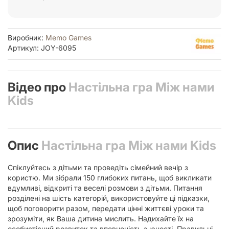
Виробник:
Memo Games
Артикул: JOY-6095
Відео про
Настільна гра Між нами
Kids
Опис
Настільна гра Між нами Kids
Cпіклуйтесь з дітьми та проведіть сімейний вечір з
користю. Ми зібрали 150 глибоких питань, щоб викликати
вдумливі, відкриті та веселі розмови з дітьми. Питання
розділені на шість категорій, використовуйте ці підказки,
щоб поговорити разом, передати цінні життєві уроки та
зрозуміти, як Ваша дитина мислить. Надихайте їх на
особистісний розвиток та впевненість з юності. Правильні