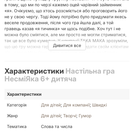
в тому, що ми по черзі кажемо оцей чарівний займенник
«я». Очікуємо, що хтось розсміється або проговорить його
не у свою чергу. Тоді йому потрібно було придумати якесь
веселе продовження, після чого гра йшла далі, а той
гравець казав «я тичинка» чи щось подібне. Хоч тут і не
можна було сміятися, але ми просто не могли стриматися,
так це все було кумедно. У компанії ТАКА МАКА зрозуміли,
Дивитися все
що цю гру можна гарно оформити та видати своїм клієнтам
під назвою Несміяка. Вона вирішує основну проблему ‒
тепер не потрібно самим придумувати різноманітні слова,
гра все зробить за вас. Готові насолоджуватися? Думаєте,
Характеристики
Настільна гра
ніхто не засміється? Перевірте самі! Несміяка ‒ дитяча
настільна гра для компаній, аби можна було весело
НесміЯка 6+ дитяча
провести час. У комплекті на вас чекають 4 колоди карток
(іменники, прикметники, емоції та завдання), які і зроблять
Характеристики
ваш вечір незабутнім. Грати в цю гру доволі просто. Кожен
учасник, яких може бути аж до 16, на початку говорить
Категорія
Для дітей
;
Для компанії
;
Швидкі
тільки одне слово «я». Якщо в певний момент хтось
засміється, він отримує свою першу карту із колоди
Жанр
Для дітей
;
Творчі
;
Гумор
іменників. Тепер він говорить, наприклад, «я свисток». А
далі умови не змінюються: засміявся ‒ тягни картку. Навіть
Тематика
Слова та числа
якщо це був не твій хід. Думали, що можна безкарно