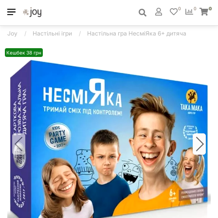
0
0
0
Joy
Настільні ігри
Настільна гра НесміЯка 6+ дитяча
Кешбек 38 грн