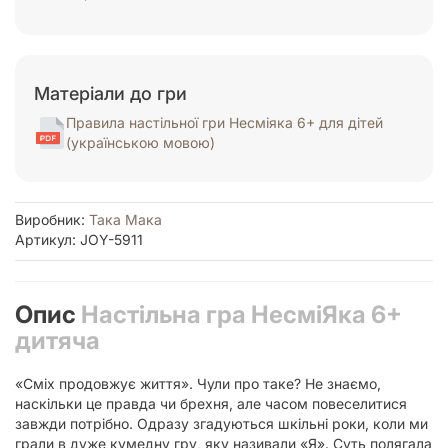
Матеріали до гри
Правила настільної гри Несміяка 6+ для дітей
(українською мовою)
Виробник:
Така Мака
Артикул: JOY-5911
Опис
Настільна гра НесміЯка 6+
дитяча
«Сміх продовжує життя». Чули про таке? Не знаємо,
наскільки це правда чи брехня, але часом повеселитися
завжди потрібно. Одразу згадуються шкільні роки, коли ми
грали в дуже кумедну гру, яку називали «Я». Суть полягала