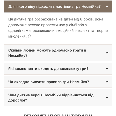
Для якого віку підходить настільна гра НесміЯка?
Ця дитяча гра розрахована на дітей від 6 років. Вона
допоможе весело провести час у сім'ї або з
однолітками, розвиваючи емоційний інтелект та творче
мислення. 🎈
Скільки людей можуть одночасно грати в
НесміЯку?
Які компоненти входять до комплекту гри?
Чи складно вивчити правила гри НесміЯка?
Чим дитяча версія НесміЯки відрізняється від
дорослої?