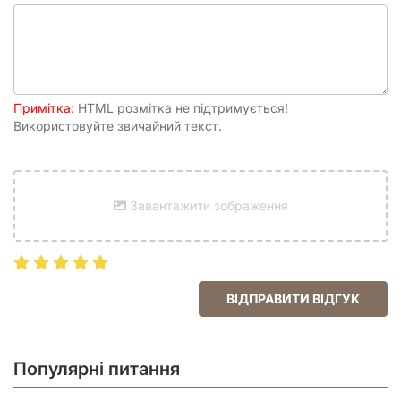
Доросла версія. Там такі слова, що дітям краще і не бачити.
А от дорослих вони розвеселять на весь вечір!
Примітка:
HTML розмітка не підтримується!
Використовуйте звичайний текст.
Завантажити зображення
ВІДПРАВИТИ ВІДГУК
Популярні питання