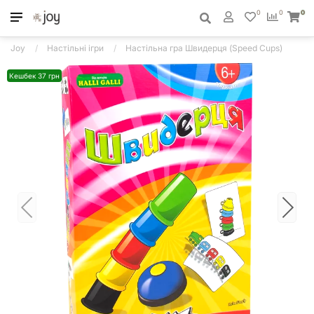
0
0
0
Joy
Настільні ігри
Настільна гра Швидерця (Speed Cups)
Кешбек 37 грн