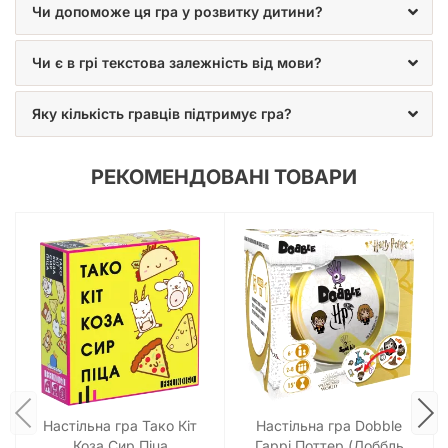
Чи допоможе ця гра у розвитку дитини?
Чи є в грі текстова залежність від мови?
Яку кількість гравців підтримує гра?
РЕКОМЕНДОВАНІ ТОВАРИ
Настільна гра Тако Кіт
Настільна гра Dobble
Коза Сир Піца
Гаррі Поттер (Доббль