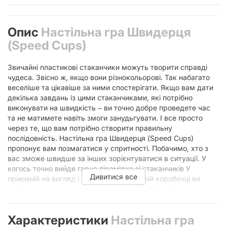
Опис
Настільна гра Швидерця
(Speed Cups)
Звичайні пластикові стаканчики можуть творити справді
чудеса. Звісно ж, якщо вони різнокольорові. Так набагато
веселіше та цікавіше за ними спостерігати. Якщо вам дати
декілька завдань із цими стаканчиками, які потрібно
виконувати на швидкість ‒ ви точно добре проведете час
та не матимете навіть змоги занудьгувати. І все просто
через те, що вам потрібно створити правильну
послідовність. Настільна гра Швидерця (Speed Cups)
пропонує вам позмагатися у спритності. Побачимо, хто з
вас зможе швидше за інших зорієнтуватися в ситуації. У
когось точно вийде гарна пірамідка зі стаканчиків У
Дивитися все
приємній на вигляд і неймовірно яскравій коробочці ви
знайдете невеличку колоду карток, 4 набори пластикових
стаканчиків-ковпачків, дзвіночок і правила до гри. Кожен
учасник на початку партії отримує свій набір ковпачків ‒
Характеристики
Настільна гра
усього їх він матиме 5: жовтий, синій, чорний, червоний і