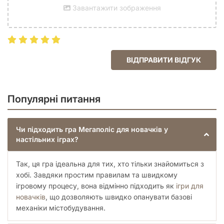
«Руйнозавр». На місто нападає гігантський монстр, що
Завантажити зображення
знищує карти секцій;
«Будівельний майданчик». Крім трьох карт підрахунку
очок, використовують випадкову карту будівельного
майданчика.
«Визначні пам’ятки». Використовують
ВІДПРАВИТИ ВІДГУК
стартову карту визначної пам’ятки. Наприкінці гравці
отримують по 1 очку за кожну секцію, прилеглу до
пам'ятки.
«Курорт». Карти з пляжами обмежують місто. За пляжі
Популярні питання
можна отримати додаткові переможні очки згідно з
деякими картами умов.
«Автомагістраль». Місто розділене на дві частини
Чи підходить гра Мегаполіс для новачків у
автомагістраллю. Правила зонування забороняють вам
настільних іграх?
перетинати цю межу.
«Дорожні роботи». У місті серйозні затори. Полегшіть
Так, ця гра ідеальна для тих, хто тільки знайомиться з
людям шлях до роботи, збудувавши нові дороги.
хобі. Завдяки простим правилам та швидкому
ігровому процесу, вона відмінно підходить як
ігри для
новачків
, що дозволяють швидко опанувати базові
механіки містобудування.
Відеоогляд настільної гри Мегаполіс. Повне видання