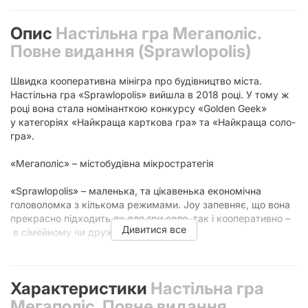
Опис
Настільна гра Мегаполіс.
Повне видання (Sprawlopolis)
Швидка кооперативна мінігра про будівництво міста.
Настільна гра «Sprawlopolis» вийшла в 2018 році. У тому ж
році вона стала номінанткою конкурсу «Golden Geek»
у категоріях «Найкраща карткова гра» та «Найкраща соло-
гра».
«Мегаполіс» – містобудівна мікростратегія
«Sprawlopolis» – маленька, та цікавенька економічна
головоломка з кількома режимами. Joy запевняє, що вона
прекрасно підходить як для гри соло, так і кооперативно –
Дивитися все
в сімейному чи дружньому колі.
Учасники гри стають проєктувальниками сучасного
мегаполіса. Перед початком партії карти перемішують, з
Характеристики
Настільна гра
колоди викладають три карти – тим боком, де вказані
умови отримання переможних очок. Перший гравець
Мегаполіс. Повне видання