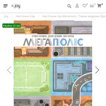
0
0
0
Joy
Настільні ігри
Настільна гра Мегаполіс. Повне видання (Spr
Кешбек 22 грн