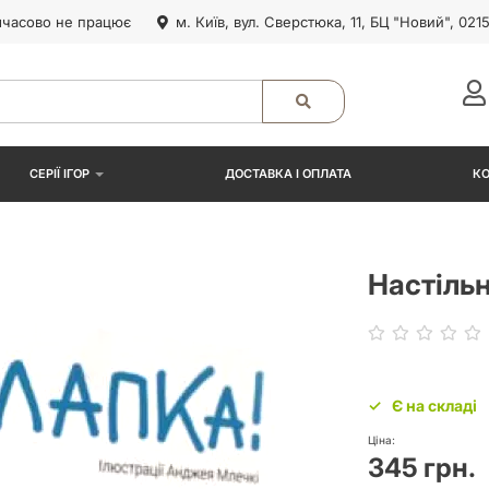
часово не працює
м. Київ, вул. Сверстюка, 11, БЦ "Новий", 021
СЕРІЇ ІГОР
ДОСТАВКА І ОПЛАТА
К
Настільн
Є на складі
Ціна:
345 грн.