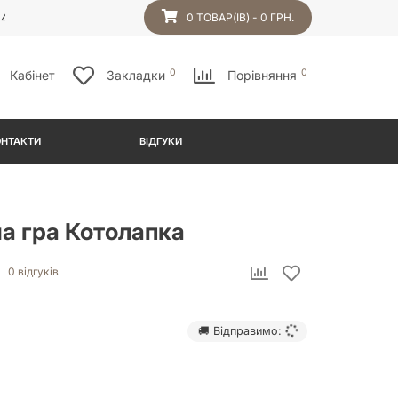
54
0 ТОВАР(ІВ) - 0 ГРН.
0
0
Кабінет
Закладки
Порівняння
ОНТАКТИ
ВІДГУКИ
а гра Котолапка
0 відгуків
🚚 Відправимо: