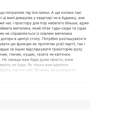
о потрапляє під їхні лапки. А ще котики такі
і ці милі дивацтва у квартирі чи в будинку, але
же час і простору для ігор набагато більше, адже
піймати метелика, який літає туди-сюди та сідає
ніяк не справляється із ловлею метелика
 догори в центрі столу. Потрібно розташувати їх
ати цю функцію як протягом усієї партії, так і
идше за інших відслідкувати траєкторію руху
ик, глечик, кущик, газета чи квіточки.
. Не завжди вам буде дуже просто, коли
имволу не буде. Як тільки вам вдалося
еріть картки собі. Вітаємо, ви допомогли
забувайте кричати «Котолапка» коли зустрінете
тиків рекомендується! Котолапка ‒ це неймовірно
м. Інші гравці також хочуть допомогти котику,
як і собачки в настільній грі Кісткогриз.
обереться до цілі.