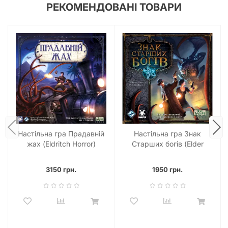
РЕКОМЕНДОВАНІ ТОВАРИ
Любителям напівкооперативних ігор, де навіть від
найближчого друга можна очікувати підступної зради, JOY
радить також звернути увагу на ігри «Істота» та
«Немезида», натхненні культовими фільмами жахів.
Настільна гра Прадавній
Настільна гра Знак
жах (Eldritch Horror)
Старших богів (Elder
Sign)
3150 грн.
1950 грн.