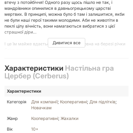
втечу з потойбіччя! Одного разу щось пішло не так, і
мандрівники опинилися в давньогрецькому царстві
мертвих. В принципі, можна було б там і залишитися, якби
не були наші герої такими молодими. Аби не животіти в
пеклі цілу вічність, вони намагаються вибратися з цієї
страшної діри...
Дивитися все
І це їм майже вдається. До рятівного човна на березі річки
Стікс рукою подати, проте жахливий триголовий пес
Цербер, який охороняє вихід із пекла, вже наступає на
п’яти, дихає в спину полум’яним подихом і бризкає
Характеристики
Настільна гра
отруйною слиною...
Цербер (Cerberus)
Цербер гра: втеча з царства мертвих
Характеристики
Перше видання настільної гри «Cerberus» було розроблене
у 2018 році П’єром Б’юті, творцем відомої рольової гри
Категорія
Для компанії
;
Кооперативні
;
Для підлітків
;
«Qin: The Warring States» і співавтором низки ігор у серії
Новачкам
«Картавентура». Гра «Цербер» отримала чудові відгуки. Це
— ідеальний варіант для гри в сімейному колі або компанії
Жанр
Кооперативні
;
Жахалки
друзів.
Вік
10+
Перед початком партії на стартовій ділянці ігрового поля