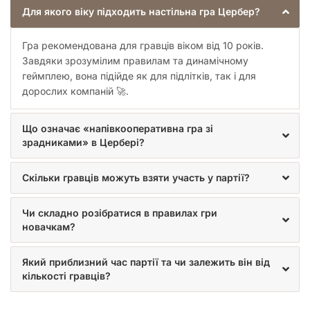
вільну поділку шкали люті.
Для якого віку підходить настільна гра Цербер?
Наздоганяючи одного або кількох героїв, Цербер
зупиняється на цій клітинці. Фішки всіх спійманих героїв
Гра рекомендована для гравців віком від 10 років.
переставляють на шкалу люті. Ці гравці переходять на
Завдяки зрозумілим правилам та динамічному
темний бік і перевертають карти дій. Тепер вони будуть
геймплею, вона підійде як для підлітків, так і для
допомагати Церберу ловити героїв, що залишились!
дорослих компаній 🚀.
Перемога і поразка
Що означає «напівкооперативна гра зі
Добираючись до фінальної ділянки, гравець перевертає
зрадниками» в Цербері?
найближчий човен, а решту скидає. Усім стає видно,
скільки в човні вільних місць. Заходячи на клітинку з
Скільки гравців можуть взяти участь у партії?
човном, герої займають вільні місця. Якщо в човні не
залишається вільних місць, гра відразу закінчується.
Перемагають всі герої на борту. Інші герої програють і
Чи складно розібратися в правилах гри
навічно залишаються в пеклі разом із Цербером.
новачкам?
Цербер і герої, які перейшли на його бік, перемагають,
Який приблизний час партії та чи залежить він від
якщо хороших героїв стає менше, ніж вільних місць в човні.
кількості гравців?
У такому разі човен ніколи не заповниться й не зможе
відплисти.