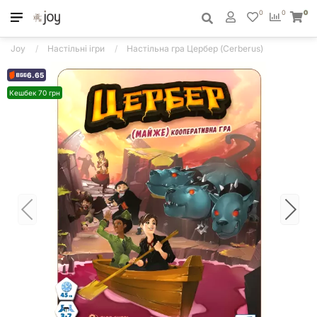
0
0
0
Joy
Настільні ігри
Настільна гра Цербер (Cerberus)
6.65
Кешбек 70 грн