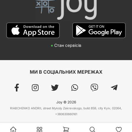
●
Стан сервісів
МИ В СОЦІАЛЬНИХ МЕРЕЖАХ
Joy © 2026
RIABCHENKO ANDRII, street Mykoly Zakrevskogo, build 85B, city Kyiv, 02064,
+380630660161