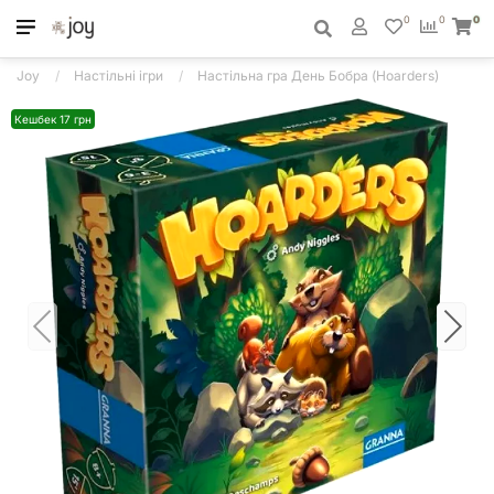
0
0
0
Joy
Настільні ігри
Настільна гра День Бобра (Hoarders)
Кешбек 17 грн