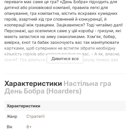
переваги має саме ця гра? «День Бобра» підходить для
дитячої або різновікової компанії, правила легкі для
опанування, гра компактна, містить яскравих кумедних
героїв, азартний хід гри сповнений й конкуренції, й
кооперації між гравцями. Зацікавилися? Тоді читаймо далі!
Персонажі, що оселилися саме у цій коробці - гризуни, які
мають запастися на зиму смаколиками. Хом’як, бобер,
вивірка, єнот та бабак заохочують вас так маніпулювати
картками, щоб суперники не встигли зібрати необхідну
кількість горіхів або насіння раніше за вас. - А як, власне,
Дивитися все
грати? Гра ділиться на раунди. Кожен раунд триває два
кола. Гравці отримують по три випадкові картки з горіхами
або насінням та комплект карток з тваринами. Гравець,
який їв на сніданок горішки, або наймолодший з гравців,
Характеристики
Настільна гра
отримує маркер першого гравця. Тепер всі одночасно
роблять ставки на результат, тобто вибирають по дві
День Бобра (Hoarders)
картки з тваринами та викладають їх долілиць перед
собою. Коли всі зробили вибір, перший гравець
Характеристики
відкриває одну картку й виконує пов'язану з нею дію. -
Наприклад, я – перший гравець. Що далі? Ти таємно
Жанр
Стратегії
вибрав вивірку та єнота. Відкривай свою першу картку. Це
– вивірка – візьми одну картку з колоди (на всіх картках, до
Вік
8+
речі, є позначка дії, яку пропонує картка). Перед тобою