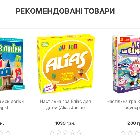
РЕКОМЕНДОВАНІ ТОВАРИ
амок логіки
Настільна гра Еліас для
Настільна гра 
ogix)
дітей (Alias Junior)
єдинор
н.
1099 грн.
200 г