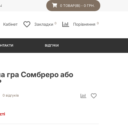
54
0 ТОВАР(ІВ) - 0 ГРН.
0
0
Кабінет
Закладки
Порівняння
ОНТАКТИ
ВІДГУКИ
на гра Сомбреро або
?
0 відгуків
сті