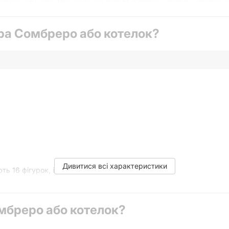
ерекинути його. Якщо вдруге випала п'ятірка - гравець пропуска
ти на створення не «правильних» персонажів, а найкумедніших. А
гра Сомбреро або котелок?
і картки з позначками 2,3 і 4 розкладаються на столі долілиць,
 персонажа. Гравці по черзі відкривають по одній із карт і якщо в
а місці, а всі гравці намагаються запам'ятати де який елемент 
, коли все зібрав першого героя.
Дивитися всі характеристики
ь 16 фігурок, ігровий кубик, правила гри
мбреро або котелок?