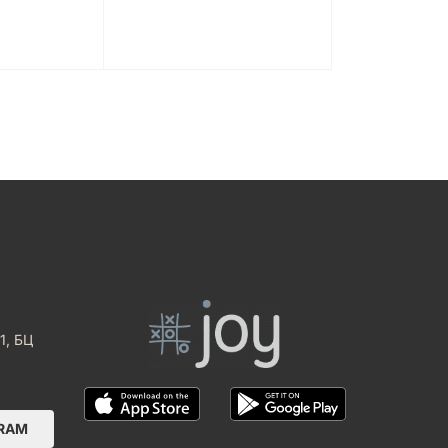
1, БЦ
GRAM