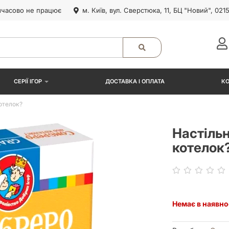
часово не працює
м. Київ, вул. Сверстюка, 11, БЦ "Новий", 021
СЕРІЇ ІГОР
ДОСТАВКА І ОПЛАТА
К
отелок?
Настіль
котелок
Немає в наявно