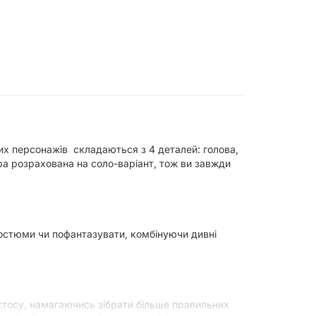
их персонажів складаються з 4 деталей: голова,
 гра розрахована на соло-варіант, тож ви завжди
х костюми чи пофантазувати, комбінуючи дивні
 стосу, намагаючись зібрати більше правильних