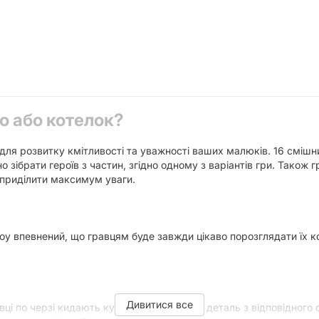
о або котелок?
ля розвитку кмітливості та уважності ваших малюків. 16 смішн
о зібрати героїв з частин, згідно одному з варіантів гри. Також
 приділити максимум уваги.
ту. Joy впевнений, що гравцям буде завжди цікаво порозглядати ї
Дивитися все
авці по черзі кидають кубик та отримують деталь з відповідного