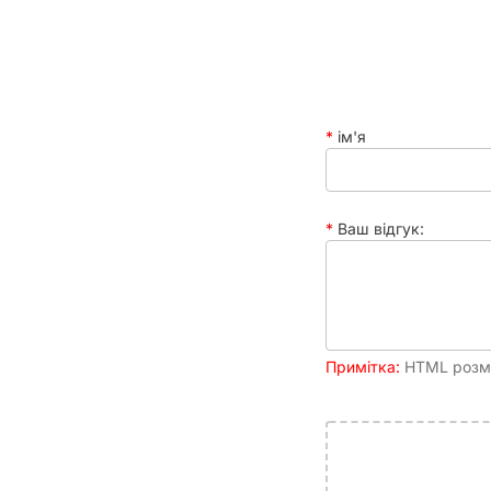
ім'я
Ваш відгук:
Примітка:
HTML розмі