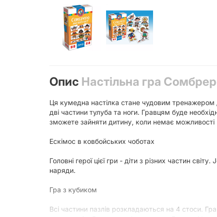
Опис
Настільна гра Сомбрер
Ця кумедна настілка стане чудовим тренажером д
дві частини тулуба та ноги. Гравцям буде необхідн
зможете зайняти дитину, коли немає можливості
Ескімос в ковбойських чоботах
Головні герої цієї гри - діти з різних частин сві
наряди.
Гра з кубиком
Всі частини пазлів розкладаються на 4 стоси. Гр