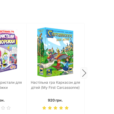
Кристали для
Настільна гра Каркасон для
Настільна 
іжки
дітей (My First Carcassonne)
Експрес (Ki
рн.
920 грн.
1220