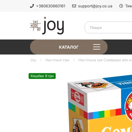
+380630660161
support@joy.co.ua
Тим
КАТАЛОГ
Joy
Настільні ігри
Настільна гра Сомбреро або к
Кешбек 9 грн