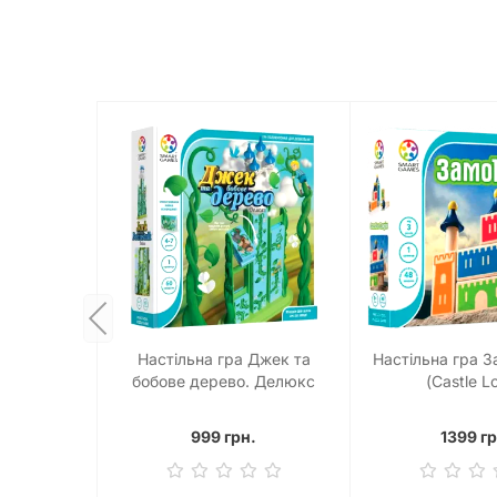
Настільна гра Джек та
Настільна гра З
бобове дерево. Делюкс
(Castle L
999 грн.
1399 гр