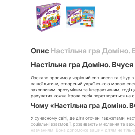
Опис
Настільна гра Доміно. 
Настільна гра Доміно. Вчуся
Ласкаво просимо у чарівний світ чисел та фігур 
вашої дитини, створений українською мовою спеці
захопливим, зрозумілим та інтерактивним, тоді ця
рахувати» кожна ігрова сесія перетвориться на с
Чому «Настільна гра Доміно. В
У сучасному світі, де діти оточені гаджетами, на
соціальні взаємодії, розвивають мислення та важ
навчанням. Вона допоможе вашим дітям не тільки