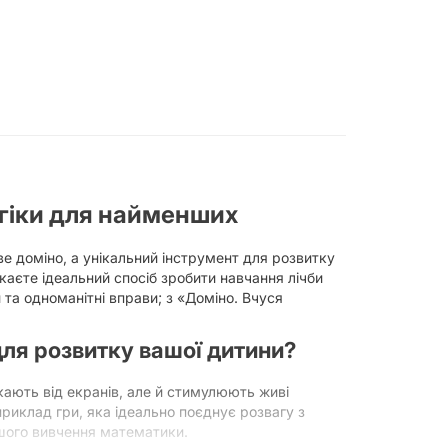
огіки для найменших
ве доміно, а унікальний інструмент для розвитку
каєте ідеальний спосіб зробити навчання лічби
 та одноманітні вправи; з «Доміно. Вчуся
ля розвитку вашої дитини?
ікають від екранів, але й стимулюють живі
риклад гри, яка ідеально поєднує розвагу з
ьшого вивчення математики.