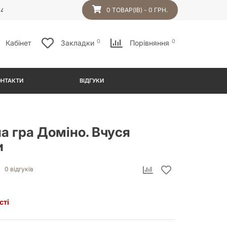
54
0 ТОВАР(ІВ) - 0 ГРН.
0
0
Кабінет
Закладки
Порівняння
ОНТАКТИ
ВІДГУКИ
а гра Доміно. Вчуся
и
0 відгуків
сті