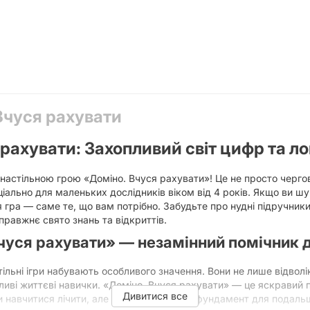
Вчуся рахувати
 рахувати: Захопливий світ цифр та л
з настільною грою «Доміно. Вчуся рахувати»! Це не просто черго
ально для маленьких дослідників віком від 4 років. Якщо ви шу
 гра — саме те, що вам потрібно. Забудьте про нудні підручники
правжнє свято знань та відкриттів.
чуся рахувати» — незамінний помічник д
стільні ігри набувають особливого значення. Вони не лише відвол
ливі життєві навички. «Доміно. Вчуся рахувати» — це яскравий п
Дивитися все
 навчитися лічити, але й закладе міцний фундамент для подал