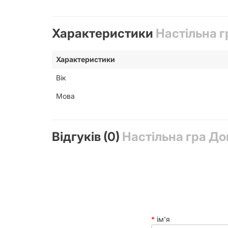
Розвиток ключових навичок:
Навчання рахунку та базової арифметики:
Характеристики
Настільна г
кількістю та числом. Це чудовий спосіб осво
Логічне мислення:
Як і будь-яке доміно, ця
Характеристики
вчаться бачити зв'язки між елементами та 
Увага та концентрація:
Щоб успішно грати, 
Вік
здатність концентруватися.
Дрібна моторика:
Маніпулювання фішками д
Мова
фізичного розвитку.
Соціальні навички:
Граючи разом з дорослим
думки та приймати поразки, що формує важл
Зорова пам'ять:
Дитина запам'ятовує розташ
Відгуків (0)
Настільна гра До
Особливості настільної гри «Д
Ця гра розроблена з урахуванням психологічних о
ручок фішки, що робить ігровий процес максимал
збагачуючи словниковий запас дитини термінами,
Як грати в «Доміно. Вчуся рах
ім'я
Правила гри «Доміно. Вчуся рахувати» максимальн