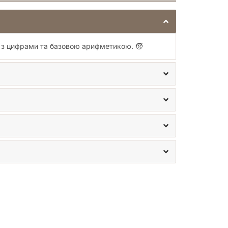
о гра швидко опиниться у вас в руках, і ви
грою «Доміно. Вчуся рахувати». Це не просто гра,
ся з цифрами та базовою арифметикою. 🧒