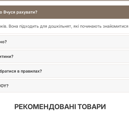
і (Київ, Харків, Одеса, Львів, Дніпро та інші міста) гарантує, щ
льні сесії.
но Вчуся рахувати?
ля себе світ математики та логіки в ігровій формі з настільною 
років. Вона підходить для дошкільнят, які починають знайомити
іно?
дитини?
братися в правилах?
JOY?
РЕКОМЕНДОВАНІ ТОВАРИ