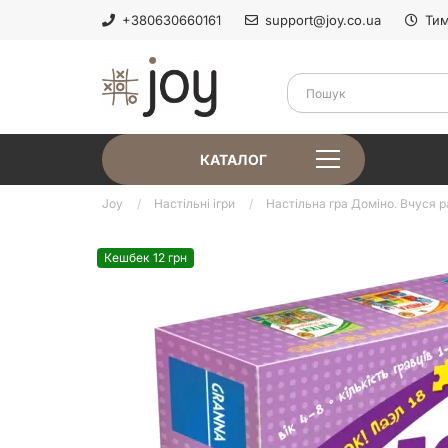
+380630660161
support@joy.co.ua
Тим
КАТАЛОГ
Joy
Настільні ігри
Настільна гра Доміно. Вчуся 
Кешбек 12 грн