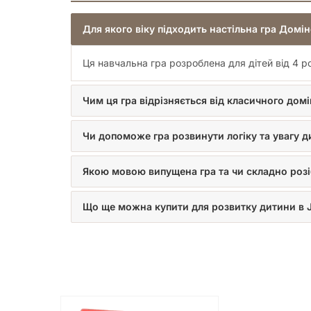
вміння мислити логічно. Швидка доставка по Україн
зможете вже незабаром розпочати захопливі навча
Для якого віку підходить настільна гра Домі
Не зволікайте! Дозвольте вашій дитині відкрити д
це крок до успішного майбутнього!
Ця навчальна гра розроблена для дітей від 4 
Чим ця гра відрізняється від класичного дом
Чи допоможе гра розвинути логіку та увагу 
Якою мовою випущена гра та чи складно розі
Що ще можна купити для розвитку дитини в 