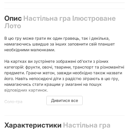
Опис
Настільна гра Ілюстроване
Лото
В цю гру може грати як один гравець, так і декілька,
намагаючись швидше за інших заповнити свій планшет
необхідними малюнками.
На картках ви зустрінете зображені об'єкти з різних
категорій: фрукти, овочі, тварини, транспорт та різноманітні
предмети. Граючи жетон, завжди необхідно також назвати
його. Навіть непосидючі діти з радістю зіграють в цю гру,
намагаючись стати кращим у змаганні на пошук
відповідних картинок.
Дивитися все
Соло-гра
Гравець отримує в розпорядження всі планшети та всі
жетони з малюнками. Відкриваючи по черзі малюнки,
Характеристики
Настільна гра
намагається знайти для них місце на планшетах.