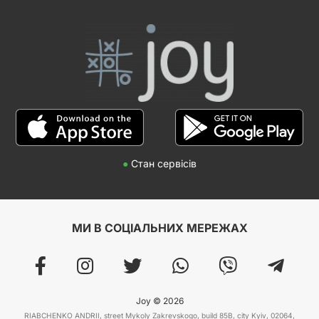
●
Стан сервісів
МИ В СОЦІАЛЬНИХ МЕРЕЖАХ
Joy © 2026
RIABCHENKO ANDRII, street Mykoly Zakrevskogo, build 85B, city Kyiv, 02064,