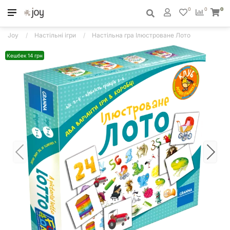
0
0
0
Joy
Настільні ігри
Настільна гра Ілюстроване Лото
Кешбек 14 грн