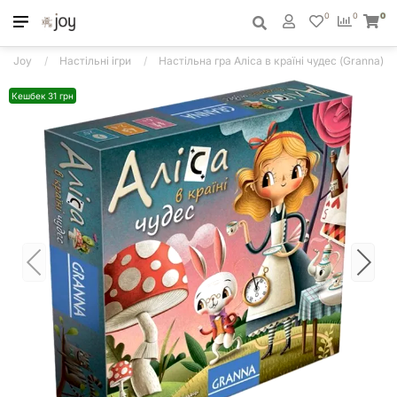
0
0
0
Joy
Настільні ігри
Настільна гра Аліса в країні чудес (Granna)
Кешбек 31 грн