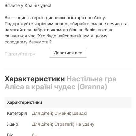
Вітайте у Країні чудес!
Ви — один із героїв дивовижної історії про Алісу.
Подорожуйте чарівним полем, збирайте смачне печиво та
намагайтеся набрати якомога більше балів, поки не
скінчиться час. Хто буде найспритнішим у цьому
солодкому безумстві?
Дивитися все
Підготуйте гру
Зберіть фігурки, прикріпіть стрілку до поля та розмістіть
його в коробці так, щоб отвір кролячої нори був над
Характеристики
Настільна гра
порожниною. Перегорніть одне велике печиво, решту
викладіть поруч із полем разом з малим печивом та
Аліса в країні чудес (Granna)
виберіть персонажів — малі фігурки розміщуються на
старт, великі лишаються на столі. Кожен гравець отримує
Характеристики
11 карт, перемішує їх, і бере 3 в руку.
Категорія
Для дітей
;
Сімейні
;
Швидкі
У чарівному світі діють власні правила — гравці тримають
карти, не міняючи їх місцями, а доступними завжди є
Жанр
Для дітей
;
Стратегії
;
На удачу
крайні з них. З дітьми молодшого віку можна грати,
тримаючи карти відкритими перед собою, або маючи не
Вік
6+