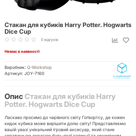
Стакан для кубиків Harry Potter. Hogwarts
Dice Cup
0 відгуків
Немає в наявності
Виробник:
Q-Workshop
Артикул: JOY-7160
Опис
Стакан для кубиків Harry
Potter. Hogwarts Dice Cup
Ласкаво просимо до чарівного світу Гоґвортсу, де кожен
кидок кубика може вирішити долю світу! Представляємо
вашій увазі унікальний ігровий аксесуар, який стане
справжньою окрасою будь-якої колекції та незамінним