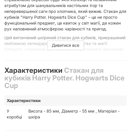
атрибутом для шанувальників настільних ігор та
неперевершеної саги про хлопчика, який вижив. Стакан для
кубиків "Harry Potter. Hogwarts Dice Cup" – це не просто
функціональний предмет, це квиток у світ магії, де кожен
рух наповнений атмосферою чарівності та пригод.
Цей витончений шкіряний стакан для кубиків, прикрашений
емблемою легендарної школи чарівництва та магії
Дивитися все
Гоґвортс, створений для того, щоб перетворити звичайний
кидок кубиків на справжній ритуал. Кожен раз, коли ви
триматимете його в руці, ви відчуватимете міцність якісної
шкіри, що дарує приємні тактильні відчуття та свідчить про
Характеристики
Стакан для
довговічність і надійність аксесуара. Його висота становить
кубиків Harry Potter. Hogwarts Dice
85 мм, а діаметр – 55 мм, що робить його ідеальним
Cup
розміром для зручного використання та елегантного
вигляду на ігровому столі.
Пориньте у світ магії з кожним
Характеристики
кидком!
У
Висота - 85 мм, Діаметр - 55 мм , Матеріал -
коробці
шкіра
Для фанатів всесвіту Гаррі Поттера, цей стакан для кубиків
є не просто аксесуаром, а частиною великої магічної