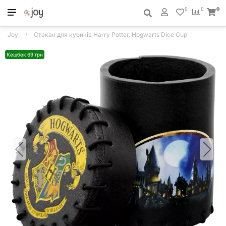
0
0
0
Joy
Стакан для кубиків Harry Potter. Hogwarts Dice Cup
Кешбек 69 грн