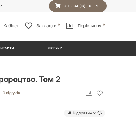
54
0 ТОВАР(ІВ) - 0 ГРН.
0
0
Кабінет
Закладки
Порівняння
ОНТАКТИ
ВІДГУКИ
ророцтво. Том 2
0 відгуків
🚚 Відправимо: