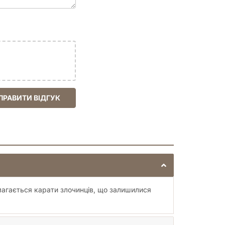
веде Газетяра його небезпечна гра в
ПРАВИТИ ВІДГУК
магається карати злочинців, що залишилися