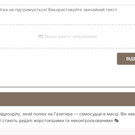
инка + супер-обкладинка
тка не підтримується! Використовуйте звичайний текст.
 купуйте другий том манґи «Пророцтво» та дізнайтеся, куди при
Завантажити зображення
ВІД
ідрозділу, який полює на Газетяра — самосудця в масці. Він на
дії стають дедалі жорстокішими та неконтрольованими 🎭.