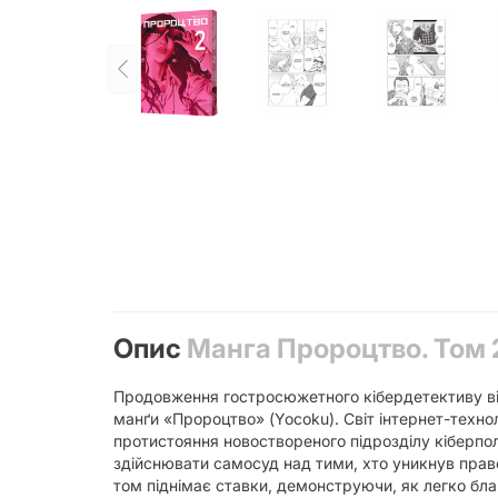
Опис
Манга Пророцтво. Том 
Продовження гостросюжетного кібердетективу від
манґи «Пророцтво» (Yocoku). Світ інтернет-техно
протистояння новоствореного підрозділу кіберпол
здійснювати самосуд над тими, хто уникнув право
том піднімає ставки, демонструючи, як легко бл