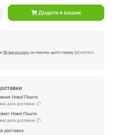
Додати в кошик
те
12 грн
кешбеку
за покупку цього товару (
Дізнатися
доставки
ілення Нової Пошти
вна дата доставки:
омат Нової Пошти
вна дата доставки:
а доставка