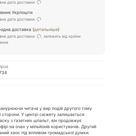
вна дата доставки:
ілення Укрпошти
вна дата доставки:
одна доставка (
детальніше
)
вна дата доставки:
, залежить від країни
ення
Opus
734
занурюючи читача у вир подій другого тому
ші сторони. У центрі сюжету залишається
маску з газетних шпальт, він продовжує
ірі на очах у мільйонів користувачів. Другий
аний хаос під впливом громадської думки.