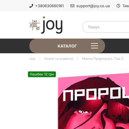
+380630660161
support@joy.co.ua
Тим
КАТАЛОГ
Joy
Книги та комікси
Манга Пророцтво. Том 2
Кешбек 12 грн