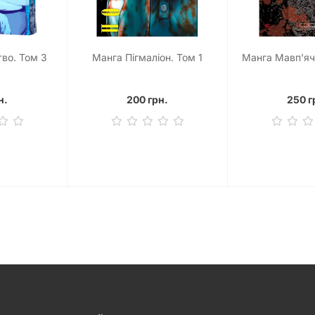
во. Том 3
Манга Пігмаліон. Том 1
Манга Мавп'ячи
н.
200 грн.
250 г