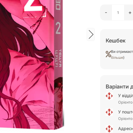
-
+
Кешбек
Ви отримає
більше
)
Варіанти 
У відд
Орієнто
У пошт
Орієнто
Адресн