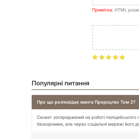
Формат та обкладинка
20 х 14 см, м'яка обклад
Примітка:
HTML розмі
Кількість сторінок
220, чорно-білий друк
Занурюйтеся у захопливий світ кіберзлочинності,
справедливість!
Популярні питання
Про що розповідає манга Пророцтво Том 2?
Сюжет зосереджений на роботі поліцейського п
безкарними, але через соціальні мережі його 