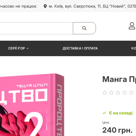
часово не працює
м. Київ, вул. Сверстюка, 11, БЦ "Новий", 021
СЕРІЇ ІГОР
ДОСТАВКА І ОПЛАТА
К
Манга П
Є на складі
Ціна:
240 грн.