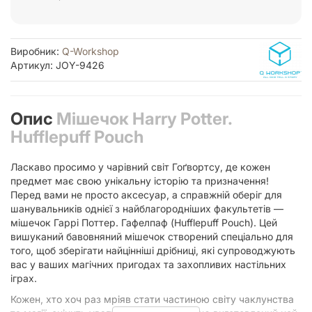
Виробник:
Q-Workshop
Артикул: JOY-9426
Опис
Мішечок Harry Potter.
Hufflepuff Pouch
Ласкаво просимо у чарівний світ Гоґвортсу, де кожен
предмет має свою унікальну історію та призначення!
Перед вами не просто аксесуар, а справжній оберіг для
шанувальників однієї з найблагородніших факультетів —
мішечок Гаррі Поттер. Гафелпаф (Hufflepuff Pouch). Цей
вишуканий бавовняний мішечок створений спеціально для
того, щоб зберігати найцінніші дрібниці, які супроводжують
вас у ваших магічних пригодах та захопливих настільних
іграх.
Кожен, хто хоч раз мріяв стати частиною світу чаклунства