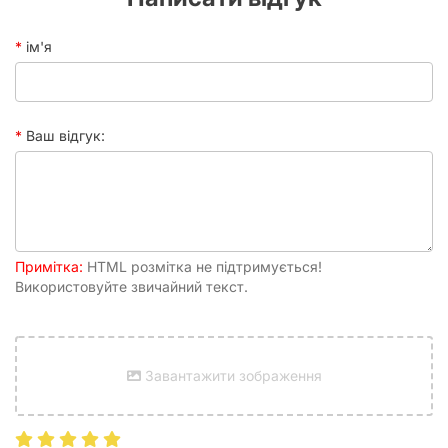
фентезійні РПГ, чи просто використовуєте кубики у
сімейних настільних іграх, цей мішечок стане вашим
вірним супутником.
ім'я
Жетонів:
Чи то жетони переможних очок, ресурси,
маркери стану чи інші дрібні елементи, які є
невід’ємною частиною багатьох настільних ігор –
Гафелпафський мішечок забезпечить їхнє безпечне та
Ваш відгук:
організоване зберігання. Ви більше не втратите
жодного важливого елемента гри, що дозволить
зосередитись виключно на ігровому процесі.
Мініатюр:
Для тих, хто колекціонує або використовує
невеликі мініатюри, мішечок стане чудовим рішенням
для їхнього тимчасового або постійного зберігання,
захищаючи від пошкоджень та подряпин.
Примітка:
HTML розмітка не підтримується!
Інших Компонентів:
Будь-які дрібні компоненти, які
Використовуйте звичайний текст.
мають тенденцію губитися – монетки, маленькі
картки, фішки – знайдуть своє місце у цьому
зручному мішечку. Він допоможе підтримувати
порядок у ваших ігрових колекціях та підготуватись
Завантажити зображення
до гри за лічені хвилини.
Якість, що Виправдовує Довіру