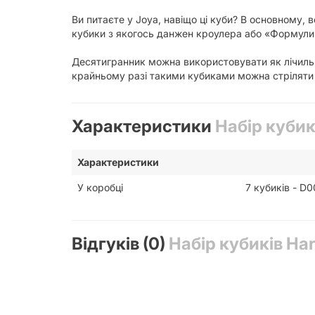
Ви питаєте у Joyа, навіщо ці куби? В основному, в
кубики з якогось данжен кроулера або «Формули
Десятигранник можна використовувати як лічильн
крайньому разі такими кубиками можна стріляти 
Характеристики
Набір кубикі
Характеристики
У коробці
7 кубиків - D0
Відгуків (0)
Набір кубиків Harr