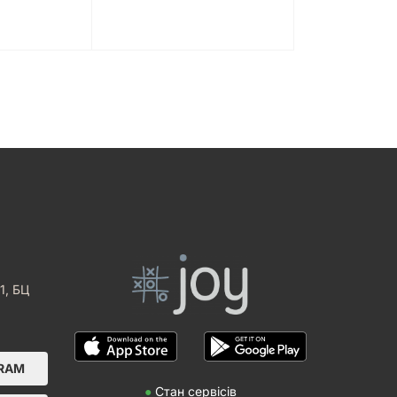
1, БЦ
GRAM
●
Стан сервісів