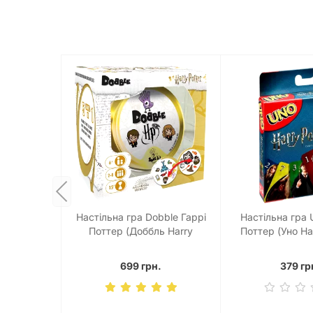
Настільна гра Dobble Гаррі
Настільна гра
Поттер (Доббль Harry
Поттер (Уно Har
Potter)
699 грн.
379 гр