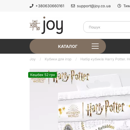
+380630660161
support@joy.co.ua
Тим
КАТАЛОГ
Joy
Кубики для ігор
Набір кубиків Harry Potter. Hu
Кешбек 52 грн