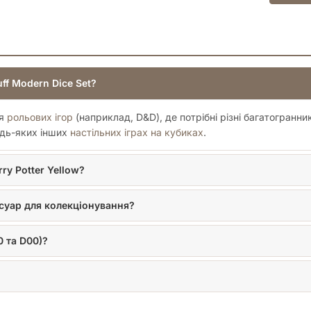
uff Modern Dice Set?
ля
рольових ігор
(наприклад, D&D), де потрібні різні багатогранн
удь-яких інших
настільних іграх на кубиках
.
ry Potter Yellow?
суар для колекціонування?
0 та D00)?