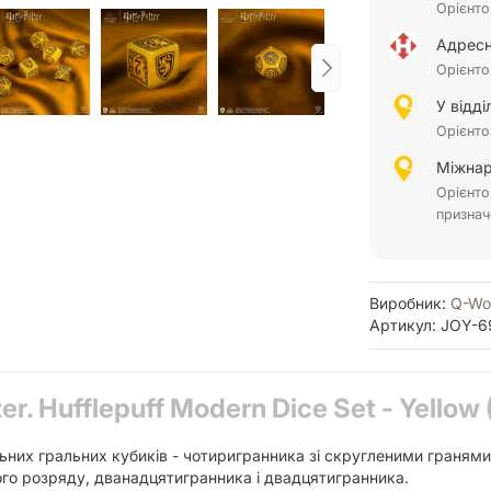
Орієнто
Адресн
Орієнто
У відд
Орієнто
Міжнар
Орієнто
признач
Виробник:
Q-Wo
Артикул: JOY-6
er. Hufflepuff Modern Dice Set - Yellow 
льних гральних кубиків - чотиригранника зі скругленими граням
го розряду, дванадцятигранника і двадцятигранника.