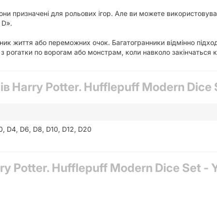
они призначені для рольових ігор. Але ви можете використовувати
 D».
ик життя або переможних очок. Багатогранники відмінно підход
з рогатки по ворогам або монстрам, коли навколо закінчаться 
в Harry Potter. Hufflepuff Modern Dice S
0, D4, D6, D8, D10, D12, D20
y Potter. Hufflepuff Modern Dice Set - Y