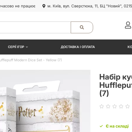
часово не працює
м. Київ, вул. Сверстюка, 11, БЦ "Новий", 021
СЕРІЇ ІГОР
ДОСТАВКА І ОПЛАТА
К
fflepuff Modern Dice Set - Yellow (7)
Набір ку
Hufflepu
(7)
Є на складі