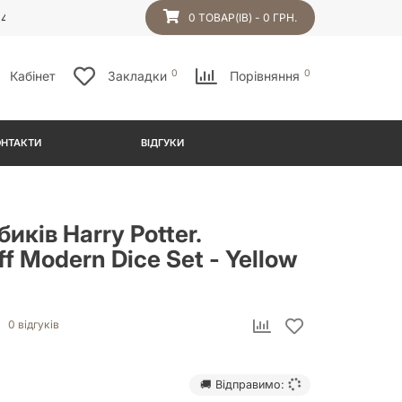
54
0 ТОВАР(ІВ) - 0 ГРН.
0
0
Кабінет
Закладки
Порівняння
ОНТАКТИ
ВІДГУКИ
биків Harry Potter.
ff Modern Dice Set - Yellow
0 відгуків
🚚 Відправимо: