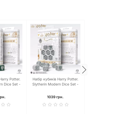
arry Potter.
Набір кубиків Harry Potter.
Набір кубиків
n Dice Set -
Slytherin Modern Dice Set -
Ravenclaw Mod
(7)
White (7)
Whit
грн.
1039 грн.
1039