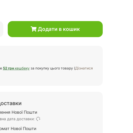
Додати в кошик
те
52 грн
кешбеку
за покупку цього товару (
Дізнатися
доставки
ілення Нової Пошти
вна дата доставки:
омат Нової Пошти