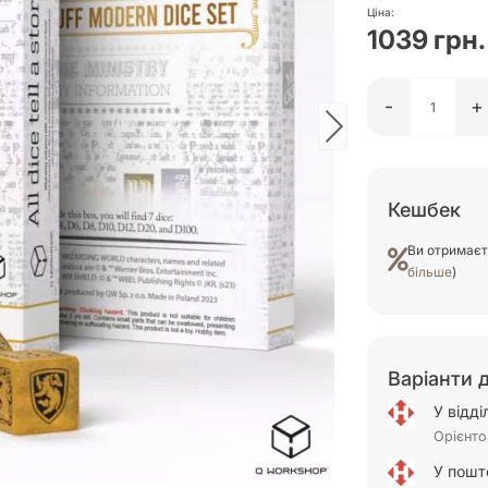
Ціна:
1039 грн.
-
+
Кешбек
Ви отримає
більше
)
Варіанти 
У відд
Орієнто
У пошт