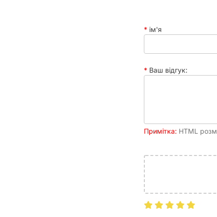
ім'я
Ваш відгук:
Примітка:
HTML розмі