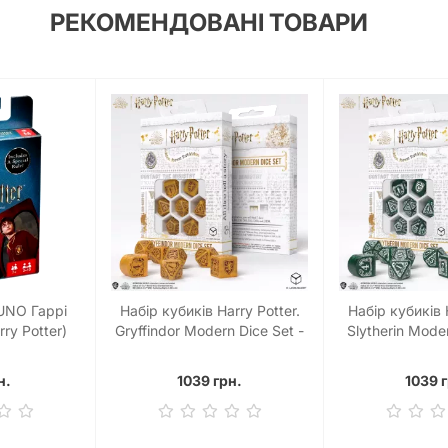
РЕКОМЕНДОВАНІ ТОВАРИ
 UNO Гаррі
Набір кубиків Harry Potter.
Набір кубиків H
ry Potter)
Gryffindor Modern Dice Set -
Slytherin Moder
Gold (7)
Green 
н.
1039 грн.
1039 