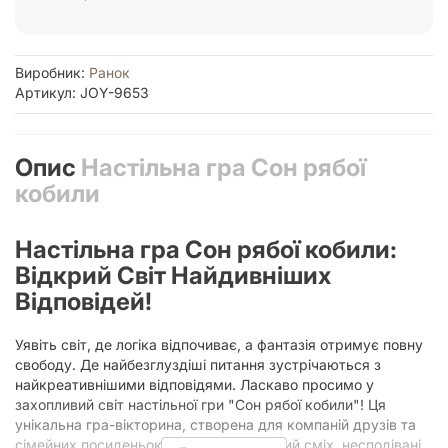
Виробник:
Ранок
Артикул: JOY-9653
Опис
Настільна гра Сон рябої
кобили
Настільна гра Сон рябої кобили:
Відкрий Світ Найдивніших
Відповідей!
Уявіть світ, де логіка відпочиває, а фантазія отримує повну
свободу. Де найбезглуздіші питання зустрічаються з
найкреативнішими відповідями. Ласкаво просимо у
захопливий світ настільної гри "Сон рябої кобили"! Ця
унікальна гра-вікторина, створена для компаній друзів та
сімейних посиденьок, обіцяє нестримний сміх, несподівані