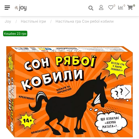
0
0
0
Joy
Настільні ігри
Настільна гра Сон рябої кобили
Кешбек 23 грн