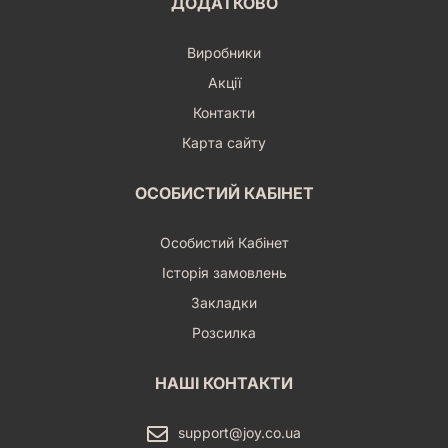
ДОДАТКОВО
гарантовано здивує та порадує кожного учасника,
незалежно від його віку чи ігрового досвіду. Пориньте у світ
абсурду та геніальності – замовте "Сон рябої кобили"
Виробники
сьогодні і готуйтеся до найбожевільніших та найвеселіших
ігрових пригод, які лише можна уявити! З нею кожен вечір
Акції
перетвориться на справжнє свято гумору та
Контакти
винахідливості.
Карта сайту
ОСОБИСТИЙ КАБІНЕТ
Особистий Кабінет
Історія замовлень
Закладки
Розсилка
НАШІ КОНТАКТИ
support@joy.co.ua