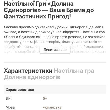
Настільної Гри «Долина
Єдинорогів» — Ваша Брама до
Фантастичних Пригод!
Ласкаво просимо до казкової Долини Єдинорогів, де магія
оживає, а кожен хід приховує нові відкриття! Настільна гра
«Долина Єдинорогів» — це не просто розвага, це захоплива
подорож у світ міфічних створінь, блискучих кристалів та
незабутніх пригод, створена спеціально для наймолодших
Дивитися все
шукачів скарбів віком від 5 років. Ця гра ідеально підходить
для сімейних вечорів, дитячих свят та будь-якої нагоди,
коли ви прагнете подарувати дитині радість, розвиток та
можливість вірити у дива.
Характеристики
Настільна гра
У «Долині Єдинорогів» діти зможуть розвивати логічне
Долина єдинорогів
мислення, стратегічні навички та вміння приймати рішення,
водночас насолоджуючись яскравим ігровим світом та
доброзичливими єдинорогами. Гра повністю україномовна,
Характеристики
що робить її доступною та зрозумілою для українських
родин, сприяючи розвитку рідної мови під час гри.
Вік
5+
Чому «Долина Єдинорогів» —
Мова
українська