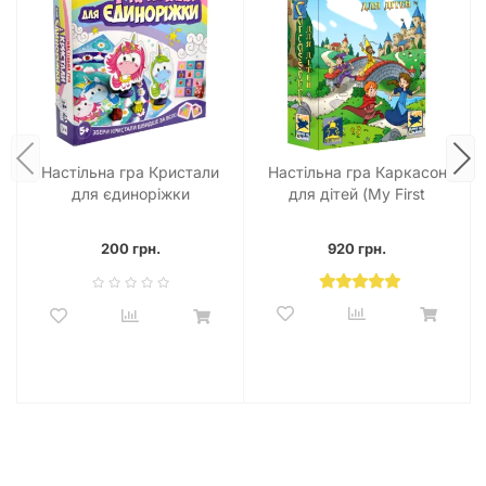
години захопливих пригод!
Уявіть собі посмішки на обличчях ваших дітей, коли вони
вперше відкриють коробку з «Долиною Єдинорогів» та
побачать усі ці яскраві компоненти. Кожна фігурка
єдинорога, кожен блискучий кристал, кожна картка – це
маленький витвір мистецтва, створений для того, щоб
перетворити звичайний ігровий процес на справжнє свято.
Настільна гра Кристали
Настільна гра Каркасон
Ми розуміємо, наскільки важливо для батьків обирати
для єдиноріжки
для дітей (My First
якісні та корисні іграшки для своїх дітей. Саме тому
Carcassonne)
«Долина Єдинорогів» розроблена з урахуванням усіх
200 грн.
920 грн.
потреб молодших гравців: вона не тільки безпечна, але й
максимально сприяє їхньому розвитку. Від простих
арифметичних операцій до розвитку соціальних навичок під
час взаємодії з іншими гравцями – ця гра є комплексним
інструментом для гармонійного зростання.
Завдяки українській локалізації, діти мають чудову нагоду
поглибити свої знання рідної мови, вивчаючи нові слова та
вирази у контексті цікавої гри. Це робить «Долину
Єдинорогів» не просто грою, а справжнім освітнім
інструментом, замаскованим під веселу розвагу.