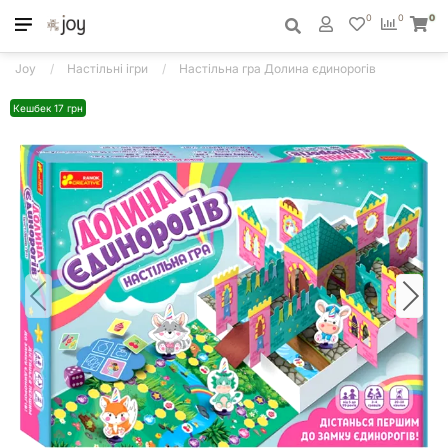
0
0
0
Joy
Настільні ігри
Настільна гра Долина єдинорогів
Кешбек 17 грн