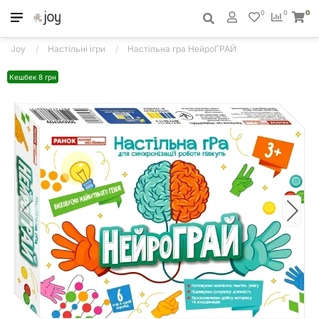
0
0
0
Joy
Настільні ігри
Настільна гра НейроГРАЙ
Кешбек 8 грн