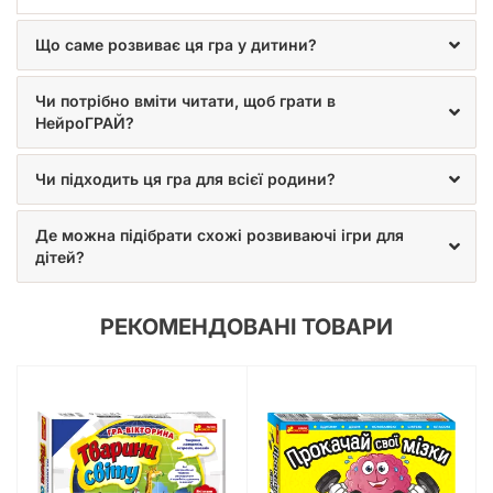
радості та користі вашій родині.
Не пропустіть можливість подарувати своїй дитині світ
Що саме розвиває ця гра у дитини?
логічних головоломок та інтелектуальних викликів з
Настільною грою НейроГРАЙ
. Вона стане улюбленою
Чи потрібно вміти читати, щоб грати в
забавою для всієї родини, створюючи неповторну
НейроГРАЙ?
атмосферу спільного навчання та незабутніх моментів.
Обирайте якісні українські настільні ігри, що сприяють
гармонійному розвитку ваших дітей!
Чи підходить ця гра для всієї родини?
Де можна підібрати схожі розвиваючі ігри для
дітей?
РЕКОМЕНДОВАНІ ТОВАРИ