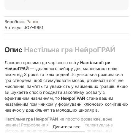
Виробник:
Ранок
Артикул: JOY-9651
Опис
Настільна гра НейроГРАЙ
Ласкаво просимо до чарівного світу
Настільної гри
НейроГРАЙ
— ідеального вибору для маленьких геніїв
віком від 3 років та їхніх родин! Ця унікальна розвиваюча
гра створена, щоб стимулювати мозок, розвивати логічне
мислення, пам'ять та уважність у найменших гравців. Якщо
ви шукаєте спосіб поєднати захопливу розвагу з
ефективним навчанням, то
НейроГРАЙ
стане вашим
незамінним помічником у формуванні ключових когнітивних
навичок у дошкільнят та молодших школярів.
Настільна гра НейроГРАЙ
не просто розважає, вона
навчає! Розроблена як логічна гра та інтелектуальна
Дивитися все
вікторина, вона пропонує низку цікавих завдань, які