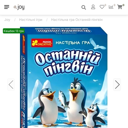
0
0
0
Joy
Настільні ігри
Настільна гра Останній пінгвін
Кешбек 13 грн