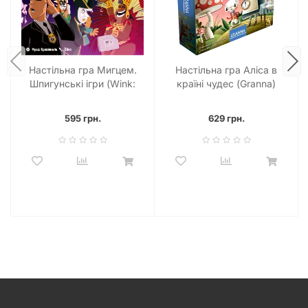
спілкуванням. Вона стане чудовим подарунком на день
народження, свята або просто так, щоб порадувати
близьких та друзів. Збирайте команду пінгвінів, вирушайте
на риболовлю та станьте тим, хто здобуде найбільший улов
на крижаних просторах!
Настільна гра Мигцем.
Настільна гра Аліса в
Шпигунські ігри (Wink:
країні чудес (Granna)
Nest of Spies)
595 грн.
629 грн.