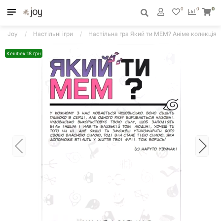
0
0
0
Joy
Настільні ігри
Настільна гра Який ти МЕМ? Аніме колекція
Кешбек 18 грн