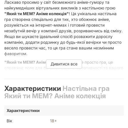
Ласкаво просимо у світ безмежного аніме-гумору та
найкумедніших віртуальних викликів з настільною грою
"Який ти МЕМ? Аніме колекція"
! Ця унікальна настільна
гра створена спеціально для тих, хто обожнює аніме,
розуміється на інтернет-мемах і готовий провести
незабутній вечір у компанії друзів, розриваючись від сміху.
Якщо ви шукаєте ідеальний спосіб розважити дорослу
компанію, додати родзинку до будь-якої вечірки чи просто
весело провести час, то ця гра стане вашим незмінним
фаворитом.
"Який ти МЕМ? Аніме колекція"
– це не просто гра, це
Дивитися все
справжнє поле для битви інтелекту, креативності та вашого
відчуття гумору, загорнуте в обгортку з улюблених аніме-
світів. Забудьте про нудні посиденьки! З цією грою ви
поринете у вихор емоцій, де кожна картка – це привід для
Характеристики
Настільна гра
нового вибуху сміху. Мета проста: обрати найдотепніший
Який ти МЕМ? Аніме колекція
мем до запропонованої аніме-ситуації. Але повірте, це лише
на перший погляд. Чим глибше ви занурюєтесь у гру, тим
яскравішими стають емоції та несподіванішими відповіді.
Характеристики
Відкрий для себе світ аніме-
Вік
18+
мемів: у чому суть гри?