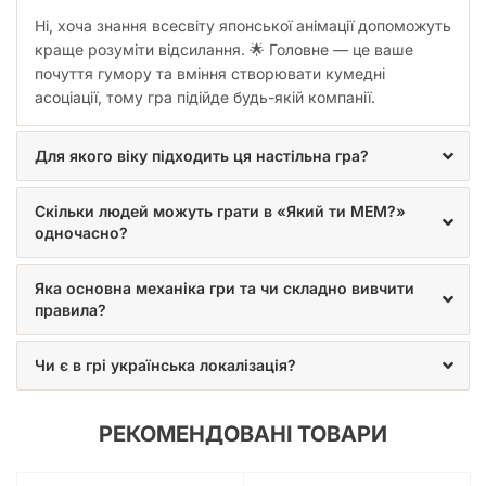
Невичерпний гумор:
Кожна партія унікальна завдяки
Ні, хоча знання всесвіту японської анімації допоможуть
комбінаціям картинок та мемів.
краще розуміти відсилання. 🌟 Головне — це ваше
Розвиває креативність:
Тренує вміння швидко і
почуття гумору та вміння створювати кумедні
дотепно асоціювати.
асоціації, тому гра підійде будь-якій компанії.
Ідеально для компанії:
Зміцнює зв'язки та дарує
спільні спогади.
Аніме-тематика:
Must-have для всіх поціновувачів
Для якого віку підходить ця настільна гра?
японської анімації.
Українська мова:
Повністю локалізована версія для
Скільки людей можуть грати в «Який ти МЕМ?»
зручності українських гравців.
одночасно?
Прості правила:
Можна розпочати грати вже за
кілька хвилин після розпакування.
Купити "Який ти МЕМ? Аніме
Яка основна механіка гри та чи складно вивчити
правила?
колекція" – інвестиція в якісний
відпочинок
Чи є в грі українська локалізація?
Не пропустіть можливість
купити настільну гру "Який ти
МЕМ? Аніме колекція"
та поповнити свою колекцію розваг
РЕКОМЕНДОВАНІ ТОВАРИ
справжнім хітом для дорослих. Завдяки цій грі ви не лише
забезпечите собі та своїм друзям море позитивних емоцій,
а й отримаєте чудовий інструмент для неформального