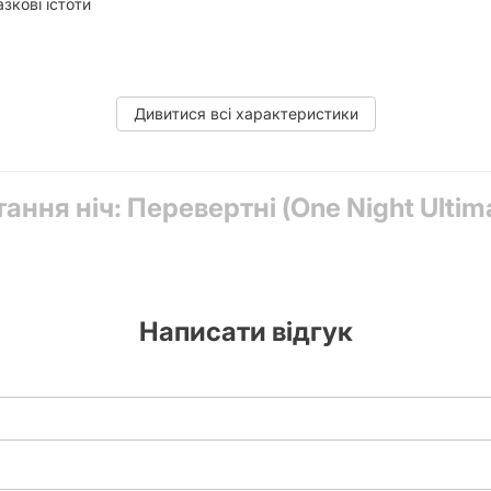
зкові істоти
Дивитися всі характеристики
oles with Asymmetric Information, Traitor Game, Variable Player Powe
ання ніч: Перевертні (One Night Ultim
к персонажів, правила
Написати відгук