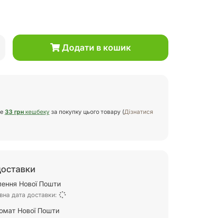
Додати в кошик
те
33 грн
кешбеку
за покупку цього товару (
Дізнатися
доставки
ілення Нової Пошти
вна дата доставки:
омат Нової Пошти