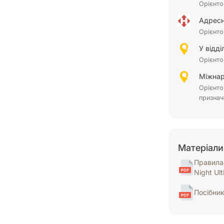
Орієнто
Адресн
Орієнто
У відд
Орієнто
Міжнар
Орієнто
признач
Матеріали
Правила 
Night Ul
Посібни