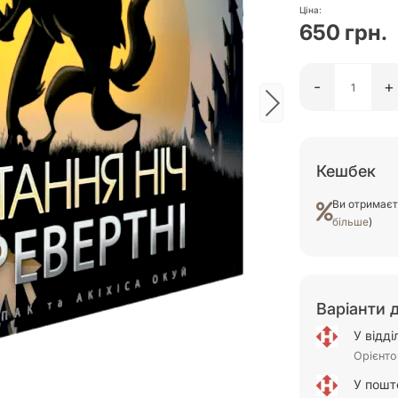
Ціна:
650 грн.
-
+
Кешбек
Ви отримає
більше
)
Варіанти 
У відд
Орієнто
У пошт