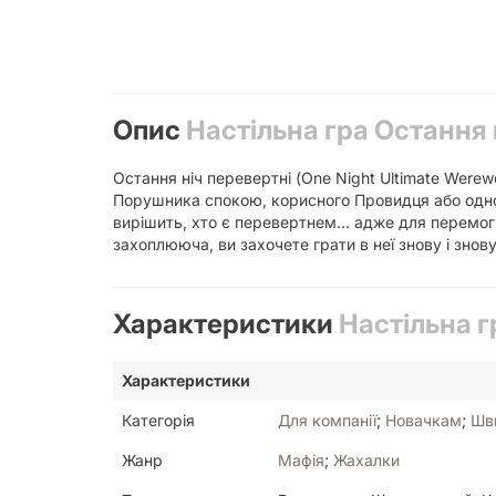
Опис
Настільна гра Остання н
Остання ніч перевертні (One Night Ultimate Werew
Порушника спокою, корисного Провидця або одног
вирішить, хто є перевертнем... адже для перемог
захоплююча, ви захочете грати в неї знову і знову
Характеристики
Настільна г
Характеристики
Категорія
Для компанії
;
Новачкам
;
Шв
Жанр
Мафія
;
Жахалки