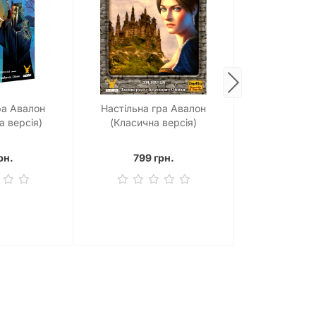
ра Авалон
Настільна гра Авалон
Настільна гра
а версія)
(Класична версія)
рн.
799 грн.
949 