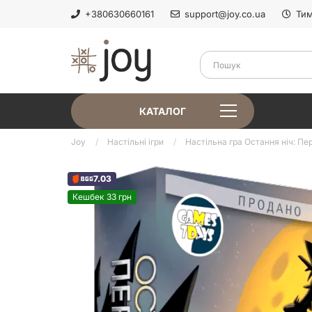
+380630660161
support@joy.co.ua
Тим
КАТАЛОГ
Joy
Настільні ігри
Настільна гра Остання ніч: Пер
7.03
Кешбек 33 грн