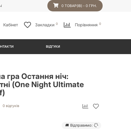
54
0 ТОВАР(ІВ) - 0 ГРН.
0
0
Кабінет
Закладки
Порівняння
ОНТАКТИ
ВІДГУКИ
а гра Остання ніч:
ні (One Night Ultimate
f)
0 відгуків
🚚 Відправимо: