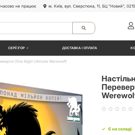
часово не працює
м. Київ, вул. Сверстюка, 11, БЦ "Новий", 021
СЕРІЇ ІГОР
ДОСТАВКА І ОПЛАТА
К
евертні (One Night Ultimate Werewolf)
Настільн
Переверт
Werewol
Є на складі