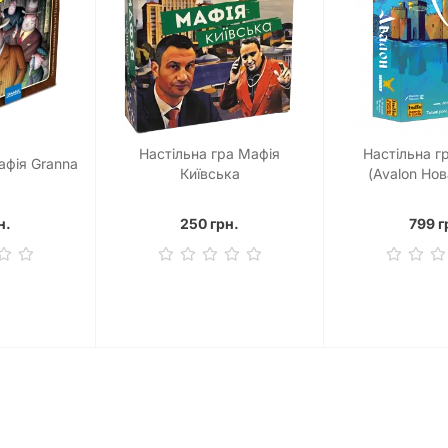
Настільна гра Мафія
Настільна г
афія Granna
Київська
(Avalon Нов
н.
250 грн.
799 г