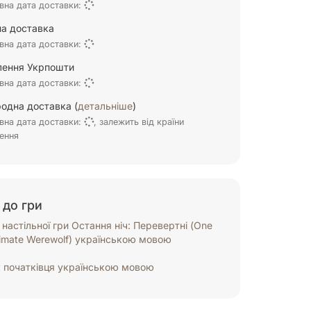
вна дата доставки:
а доставка
вна дата доставки:
ілення Укрпошти
вна дата доставки:
одна доставка (
детальніше
)
вна дата доставки:
, залежить від країни
ення
 до гри
настільної гри Остання ніч: Перевертні (One
timate Werewolf) українською мовою
к початківця українською мовою