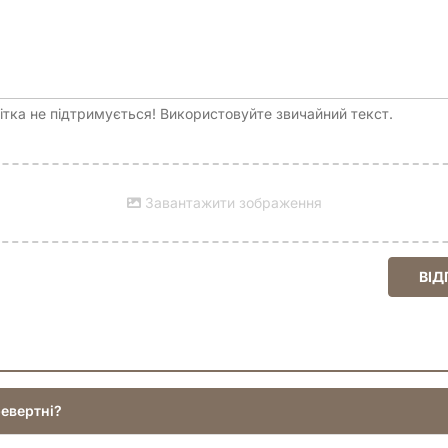
тка не підтримується! Використовуйте звичайний текст.
Завантажити зображення
ВІД
ревертні?