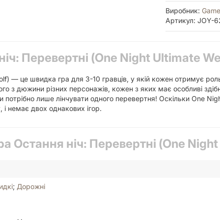
Виробник:
Game
Артикул: JOY-6
іч: Перевертні (One Night Ultimate We
olf) — це швидка гра для 3-10 гравців, у якій кожен отримує рол
о з дюжини різних персонажів, кожен з яких має особливі здіб
и потрібно лише лінчувати одного перевертня! Оскільки One Nigh
, і немає двох однакових ігор.
ра Остання ніч: Перевертні (One Night
идкі
;
Дорожні