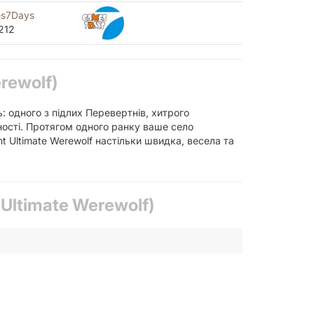
s7Days
212
rewolf)
ь: одного з підлих Перевертнів, хитрого
ності. Протягом одного ранку ваше село
t Ultimate Werewolf настільки швидка, весела та
 Ultimate Werewolf)