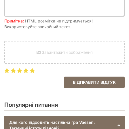
вичерпну історію легендарного міста Уппсала й
деталізований опис світу, що його оточує;
стартову пригоду-таємницю, яка є повноцінним
літературним твором.
Примітка:
HTML розмітка не підтримується!
Використовуйте звичайний текст.
Огляд системи НРІ "Vaesen"
Завантажити зображення
ВІДПРАВИТИ ВІДГУК
Популярні питання
Для кого підходить настільна гра Vaesen:
Таємничі істоти півночі?