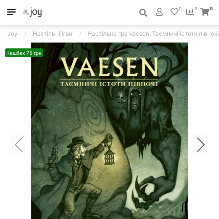
0
0
0
Joy
Настільні ігри
Настільна гра Vaesen. Таємничі істоти півночі
Кешбек 75 грн