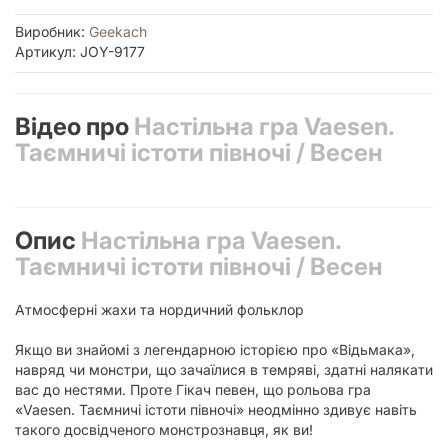
Виробник:
Geekach
Артикул: JOY-9177
Відео про
Настільна гра Vaesen.
Таємничі істоти півночі / Весен
Опис
Настільна гра Vaesen.
Таємничі істоти півночі / Весен
Атмосферні жахи та нордичний фольклор
Якщо ви знайомі з легендарною історією про «Відьмака»,
навряд чи монстри, що зачаїлися в темряві, здатні налякати
вас до нестями. Проте Гікач певен, що рольова гра
«Vaesen. Таємничі істоти півночі» неодмінно здивує навіть
такого досвідченого монстрознавця, як ви!