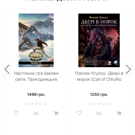
Настільна гра Шалені
Поклик Ктулху. Двері в
світи. Пригодницьке
морок (Call of Cthulhu
видання - Книга правил
Doors to Darkness)
(Savage Worlds Adventure
1499 грн.
1250 грн.
Edition Core Rules)