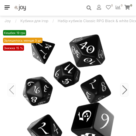
0
0
0
Joy
Кубики для ігор
Набір кубиків Classic RPG Black & white Dice
Кешбек 19 грн
Залишилось менше 3 шт
Знижка 15 %