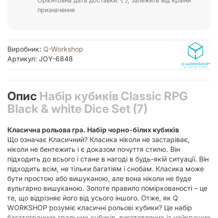
Орієнтовна дата доставки:
, залежить від країни
призначення
Виробник:
Q-Workshop
Артикул: JOY-6848
Опис
Набір кубиків Classic RPG
Black & white Dice Set (7)
Класична рольова гра. Набір чорно-білих кубиків
Що означає Класичний? Класика ніколи не застаріває,
ніколи не бентежить і є доказом почуття стилю. Він
підходить до всього і стане в нагоді в будь-якій ситуації. Він
підходить всім, не тільки багатіям і снобам. Класика може
бути простою або вишуканою, але вона ніколи не буде
вульгарно вишуканою. Золоте правило поміркованості – це
те, що відрізняє його від усього іншого. Отже, як Q
WORKSHOP розуміє класичні рольові кубики? Це набір
багатогранних гральних кубиків, виготовлених із найкращих