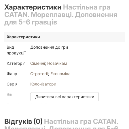
Характеристики
Настільна гра
CATAN. Мореплавці. Доповнення
для 5-6 гравців
Характеристики
Вид
Доповнення до гри
продукції
Категорія
Сімейні
;
Новачкам
Жанр
Стратегії
;
Економіка
Серія
Колонізатори
Вік
10+
Дивитися всі характеристики
Гравців
3
;
4
;
5
;
6
Мова
Українська
Відгуків (0)
Настільна гра CATAN.
Текст у
Мало
Мореплавці. Доповнення для 5-6