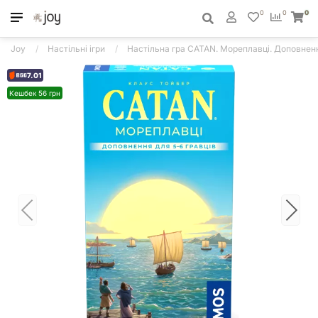
0
0
0
Joy
Настільні ігри
Настільна гра CATAN. Мореплавці. Доповненн
7.01
Кешбек 56 грн